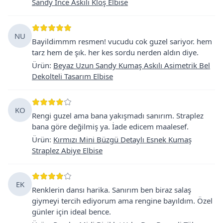
Sandy İnce Askılı Kloş Elbise
NU
Bayildimmm resmen! vucudu cok guzel sariyor. hem
tarz hem de şık. her kes sordu nerden aldın diye.
Ürün
:
Beyaz Uzun Sandy Kumaş Askılı Asimetrik Bel
Dekolteli Tasarım Elbise
KO
Rengi guzel ama bana yakışmadı sanırım. Straplez
bana göre değilmiş ya. İade edicem maalesef.
Ürün
:
Kırmızı Mini Büzgü Detaylı Esnek Kumaş
Straplez Abiye Elbise
EK
Renklerin dansı harika. Sanırım ben biraz salaş
giymeyi tercih ediyorum ama rengine bayıldım. Özel
günler için ideal bence.