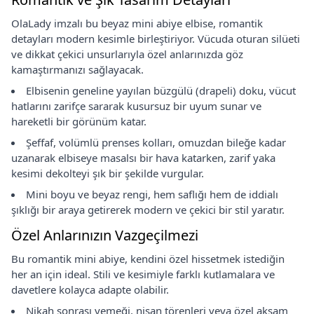
OlaLady imzalı bu beyaz mini abiye elbise, romantik
detayları modern kesimle birleştiriyor. Vücuda oturan silüeti
ve dikkat çekici unsurlarıyla özel anlarınızda göz
kamaştırmanızı sağlayacak.
Elbisenin geneline yayılan büzgülü (drapeli) doku, vücut
hatlarını zarifçe sararak kusursuz bir uyum sunar ve
hareketli bir görünüm katar.
Şeffaf, volümlü prenses kolları, omuzdan bileğe kadar
uzanarak elbiseye masalsı bir hava katarken, zarif yaka
kesimi dekolteyi şık bir şekilde vurgular.
Mini boyu ve beyaz rengi, hem saflığı hem de iddialı
şıklığı bir araya getirerek modern ve çekici bir stil yaratır.
Özel Anlarınızın Vazgeçilmezi
Bu romantik mini abiye, kendini özel hissetmek istediğin
her an için ideal. Stili ve kesimiyle farklı kutlamalara ve
davetlere kolayca adapte olabilir.
Nikah sonrası yemeği, nişan törenleri veya özel akşam