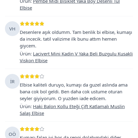
Ürün
:
Pembe Midi Bisiklet Yaka Boy Desenli Tül
Elbise
VH
Desenlere aşık oldumm. Tam benlik bi elbise, kumaşı
da incecik. tatil valizime ilk bunu attım hemen
giycem.
Ürün
:
Lacivert Mini Kadin V Yaka Beli Buzgulu Kusakli
Viskon Elbise
İR
Elbise kaliteli duruyo, kumaşı da guzel aslında ama
bana cok bol geldi. Ben daha cok ustume oturan
seyler giyiyorum. O yuzden iade edicem.
Ürün
:
Haki Balon Kollu Eteği Çift Katlamalı Muslin
Salaş Elbise
OÖ
Kumaşı falan iyi hoş da rengi dolabımdaki diğer