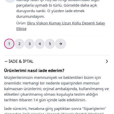
parçalarla uymadı bi türlü. Görselde daha açık
duruyordu sanki. O yüzden iade etmek
durumundayım.
Ürün
:
Ekru Viskon Kumaş Uzun Kollu Desenli Salaş
Elbise
1
2
3
4
5
İADE & İPTAL
Ürünlerimi nasıl iade ederim?
Müşterilerimizin memnuniyeti ve beklentileri bizim için
önemlidir. Herhangi bir nedenle siparişinden memnun
kalmazsan ürünlerini; orjinal ambalajında, kullanılmamış ve
etiketleri çıkarılmamış olması koşuluyla teslim aldığın
tarihten itibaren 14 gün içinde iade edebilirsin.
İade sürecini, hesabına giriş yaptıktan sonra "Siparişlerim"
alanından ilgili siparişe ulaşarak "Sipariş Destek Merkezi"