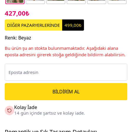
427,00₺
DİĞER PAZARYERLERİNDE
499,00₺
Renk
:
Beyaz
Bu ürün şu an stokta bulunmamaktadır. Aşağıdaki alana
eposta adresini girerek stoğa geldiğinde bildiirm alabilirsin.
BILDIRIM AL
Kolay İade
14 gün içinde şartsız ve kolay iade.
Romantik ve Şık Tasarım Detayları