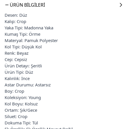
ÜRÜN BILGILERI
Desen: Düz
Kalıp: Crop
Yaka Tipi: Madonna Yaka
Kumaş Tipi: Örme
Materyal: Pamuk Polyester
Kol Tipi: Düşük Kol
Renk: Beyaz
Cep: Cepsiz
Ürün Detayı: Şeritli
Ürün Tipi: Düz
Kalınlık: İnce
Astar Durumu: Astarsız
Boy: Crop
Koleksiyon: Young
Kol Boyu: Kolsuz
Ortam: Şık/Gece
Siluet: Crop
Dokuma Tipi: Tül
Ek Özellik: Ek Özellik Mevcut Değil