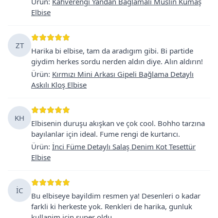
Ürün
:
Kahverengi Yandan Bağlamalı Müslin Kumaş
Elbise
ZT
Harika bi elbise, tam da aradıgım gibi. Bi partide
giydim herkes sordu nerden aldın diye. Alın aldırın!
Ürün
:
Kırmızı Mini Arkası Gipeli Bağlama Detaylı
Askılı Kloş Elbise
KH
Elbisenin duruşu akışkan ve çok cool. Bohho tarzına
bayılanlar için ideal. Fume rengi de kurtarıcı.
Ürün
:
İnci Füme Detaylı Salaş Denim Kot Tesettür
Elbise
İC
Bu elbiseye bayildim resmen ya! Desenleri o kadar
farkli ki herkeste yok. Renkleri de harika, gunluk
kullanim icin super oldu.