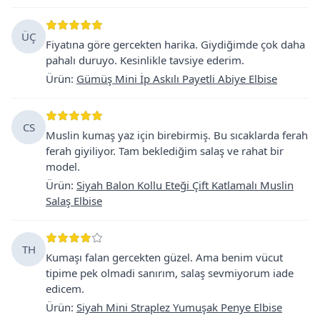
ÜÇ
Fiyatına göre gercekten harika. Giydiğimde çok daha
pahalı duruyo. Kesinlikle tavsiye ederim.
Ürün
:
Gümüş Mini İp Askılı Payetli Abiye Elbise
CS
Muslin kumaş yaz için birebirmiş. Bu sıcaklarda ferah
ferah giyiliyor. Tam beklediğim salaş ve rahat bir
model.
Ürün
:
Siyah Balon Kollu Eteği Çift Katlamalı Muslin
Salaş Elbise
TH
Kumaşı falan gercekten güzel. Ama benim vücut
tipime pek olmadi sanırım, salaş sevmiyorum iade
edicem.
Ürün
:
Siyah Mini Straplez Yumuşak Penye Elbise