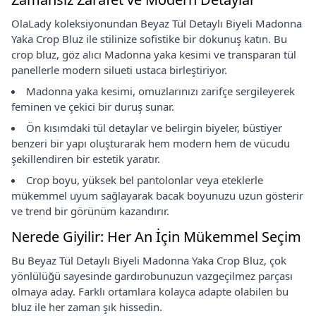
OlaLady koleksiyonundan Beyaz Tül Detaylı Biyeli Madonna
Yaka Crop Bluz ile stilinize sofistike bir dokunuş katın. Bu
crop bluz, göz alıcı Madonna yaka kesimi ve transparan tül
panellerle modern silueti ustaca birleştiriyor.
Madonna yaka kesimi, omuzlarınızı zarifçe sergileyerek
feminen ve çekici bir duruş sunar.
Ön kısımdaki tül detaylar ve belirgin biyeler, büstiyer
benzeri bir yapı oluşturarak hem modern hem de vücudu
şekillendiren bir estetik yaratır.
Crop boyu, yüksek bel pantolonlar veya eteklerle
mükemmel uyum sağlayarak bacak boyunuzu uzun gösterir
ve trend bir görünüm kazandırır.
Nerede Giyilir: Her An İçin Mükemmel Seçim
Bu Beyaz Tül Detaylı Biyeli Madonna Yaka Crop Bluz, çok
yönlülüğü sayesinde gardırobunuzun vazgeçilmez parçası
olmaya aday. Farklı ortamlara kolayca adapte olabilen bu
bluz ile her zaman şık hissedin.