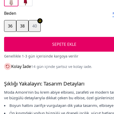
Beden
36
38
40
SEPETE EKLE
Genellikle 1-3 gün içerisinde kargoya verilir
Kolay İade
14 gün içinde şartsız ve kolay iade.
Şıklığı Yakalayın: Tasarım Detayları
Moda Amore'nin bu krem abiye elbisesi, zarafeti ve modern tas
ve büzgülü detaylarıyla dikkat çeken bu elbise, özel günleriniz
Boyun hattını zarifçe vurgulayan dik yaka tasarımı, elbiseye 
Ön kısımdaki yoğun büzgülü ve drapeli işçilik, vücut hatlarını