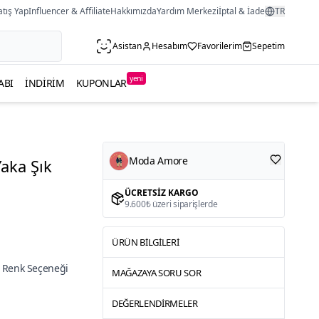
atış Yap
Influencer & Affiliate
Hakkımızda
Yardım Merkezi
İptal & İade
TR
Asistan
Hesabım
Favorilerim
Sepetim
yeni
ABI
İNDIRIM
KUPONLAR
Moda Amore
aka Şık
ÜCRETSIZ KARGO
9.600₺ üzeri siparişlerde
ÜRÜN BILGILERI
 Renk Seçeneği
MAĞAZAYA SORU SOR
DEĞERLENDIRMELER