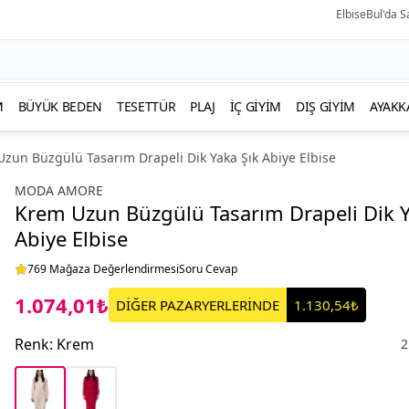
ElbiseBul'da S
M
BÜYÜK BEDEN
TESETTÜR
PLAJ
İÇ GIYIM
DIŞ GIYIM
AYAKK
zun Büzgülü Tasarım Drapeli Dik Yaka Şık Abiye Elbise
MODA AMORE
Krem Uzun Büzgülü Tasarım Drapeli Dik Y
Abiye Elbise
769 Mağaza Değerlendirmesi
Soru Cevap
1.074,01₺
DİĞER PAZARYERLERİNDE
1.130,54₺
Renk
:
Krem
2