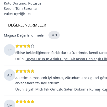
Kutu Durumu: Kutusuz
Sezon: Tüm Sezonlar
Paket İçeriği: Tekli
DEĞERLENDIRMELER
Mağaza Değerlendirmeleri
769
ZC
Elbise beklediğimden farklı durdu üzerimde. kendi ta
Ürün
:
Beyaz Uzun İp Askılı Gipeli Alt Kısmı Geniş Şık Elb
AD
A kesim olmasi cok iyi olmus, vücudumu cok guzel göster
arkadaslara tavsiye ederim.
Ürün
:
Siyah Midi Tek Omuzlu Saten Dokuma Kumaş Kuşak 
NM