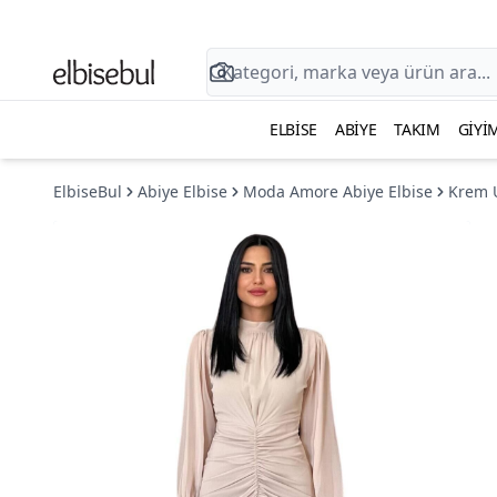
ELBISE
ABIYE
TAKIM
GIYI
ElbiseBul
Abiye Elbise
Moda Amore Abiye Elbise
Krem U