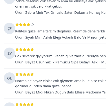
Zebra desenini cok severim ama bu elbiseye ayri yakışmı
öneririm, şık ve dikkat çekici.
Ürün
:
Zebra Midi Tek Omuzlu Saten Dokuma Kumaş Kuşak
ÇF
Kalitesi guzel ama tarzım degilmis. Resimde daha farkl
Ürün
:
Siyah Mini Askılı Eteği Volanlı Balo Ve Mezuniyet 
ZY
Cok severek giyiyorum. Rahatlığı ve zarif duruşuyla ben
Ürün
:
Beyaz Uzun Yazlık Pamuklu Gipe Detaylı Askılı M
ÖL
Normalde beyaz elbise cok giymem ama bu elbise cok 
gorundugunden daha guzel bence.
Ürün
:
Beyaz Midi Nikah Düğün Balo Elbise Madonna Ya