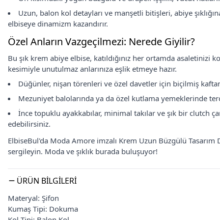
Uzun, balon kol detayları ve manşetli bitişleri, abiye şıklığı
elbiseye dinamizm kazandırır.
Özel Anların Vazgeçilmezi: Nerede Giyilir?
Bu şık krem abiye elbise, katıldığınız her ortamda asaletinizi ko
kesimiyle unutulmaz anlarınıza eşlik etmeye hazır.
Düğünler, nişan törenleri ve özel davetler için biçilmiş kaftan;
Mezuniyet balolarında ya da özel kutlama yemeklerinde tercih 
İnce topuklu ayakkabılar, minimal takılar ve şık bir clutch 
edebilirsiniz.
ElbiseBul'da Moda Amore imzalı Krem Uzun Büzgülü Tasarım Drap
sergileyin. Moda ve şıklık burada buluşuyor!
ÜRÜN BILGILERI
Materyal: Şifon
Kumaş Tipi: Dokuma
Kol Tipi: Balon Kol