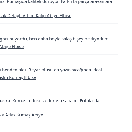
s. Kumaşıda kaliteli duruyor. Farkli bi parça arayanlara
 Detaylı A-line Kalıp Abiye Elbise
i gorunuyordu, ben daha boyle salaş bişey bekliyodum.
Abiye Elbise
i benden aldı. Beyaz oluşu da yazın sıcağında ideal.
üslin Kumaş Elbise
baska. Kumasin dokusu durusu sahane. Fotolarda
ka Atlas Kumaş Abiye