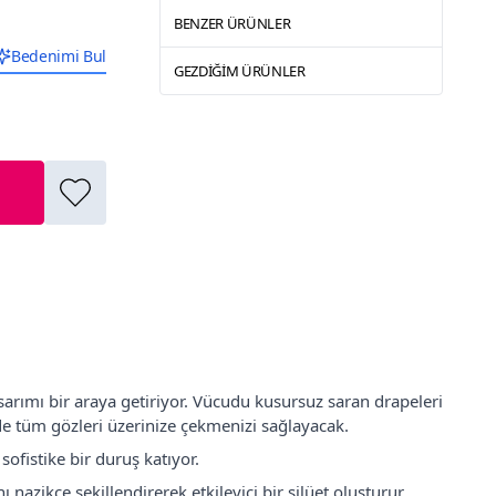
BENZER ÜRÜNLER
Bedenimi Bul
GEZDIĞIM ÜRÜNLER
arımı bir araya getiriyor. Vücudu kusursuz saran drapeleri
de tüm gözleri üzerinize çekmenizi sağlayacak.
sofistike bir duruş katıyor.
 nazikçe şekillendirerek etkileyici bir silüet oluşturur.