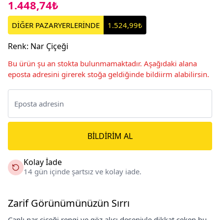
1.448,74₺
DİĞER PAZARYERLERİNDE
1.524,99₺
Renk
:
Nar Çiçeği
Bu ürün şu an stokta bulunmamaktadır. Aşağıdaki alana
eposta adresini girerek stoğa geldiğinde bildiirm alabilirsin.
BILDIRIM AL
Kolay İade
14 gün içinde şartsız ve kolay iade.
Zarif Görünümünüzün Sırrı
Canlı nar çiçeği rengi ve göz alıcı deseniyle dikkat çeken bu