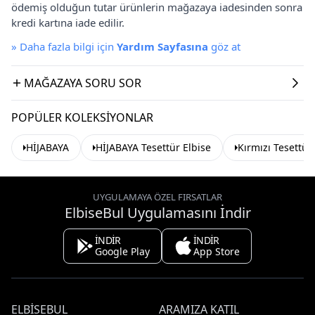
ödemiş olduğun tutar ürünlerin mağazaya iadesinden sonra
kredi kartına iade edilir.
»
Daha fazla bilgi için
Yardım Sayfasına
göz at
MAĞAZAYA SORU SOR
POPÜLER KOLEKSIYONLAR
HİJABAYA
HİJABAYA Tesettür Elbise
Kırmızı Tesettür
UYGULAMAYA ÖZEL FIRSATLAR
ElbiseBul Uygulamasını İndir
İNDİR
İNDİR
Google Play
App Store
ELBISEBUL
ARAMIZA KATIL