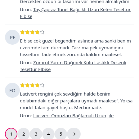
Gercekten ozgun bi tasarimi var hemen almalıydım.
Ürün
:
Taş Çapraz Tünel Bağcıklı Uzun Keten Tesettür
Elbise
PF
Elbise cok guzel begendim aslında ama sanki benim
uzerimde tam durmadi. Tarzıma pek uymadıgını
hissettim. İade etmek zorunda kaldım maalesef.
Ürün
:
Zümrüt Yarım Düğmeli Kolu Lastikli Desenli
Tesettür Elbise
FO
Lacivert rengini çok sevdiğim halde benim
dolabımdaki diğer parçalara uymadı maalesef. Yoksa
model falan gayet hoştu. Mecbur iade.
Ürün
:
Lacivert Omuzları Bağlamalı Uzun Jile
1
2
3
4
5