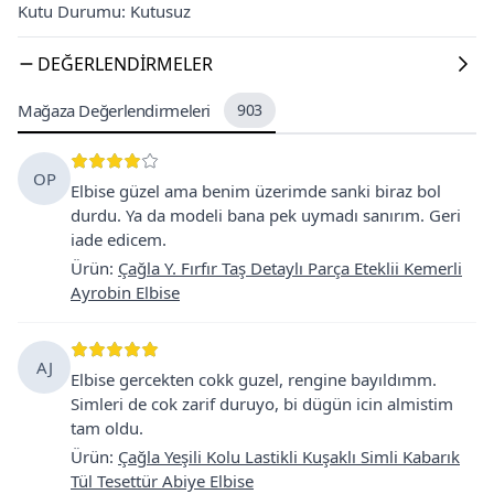
Kutu Durumu: Kutusuz
DEĞERLENDIRMELER
Mağaza Değerlendirmeleri
903
OP
Elbise güzel ama benim üzerimde sanki biraz bol
durdu. Ya da modeli bana pek uymadı sanırım. Geri
iade edicem.
Ürün
:
Çağla Y. Fırfır Taş Detaylı Parça Eteklii Kemerli
Ayrobin Elbise
AJ
Elbise gercekten cokk guzel, rengine bayıldımm.
Simleri de cok zarif duruyo, bi dügün icin almistim
tam oldu.
Ürün
:
Çağla Yeşili Kolu Lastikli Kuşaklı Simli Kabarık
Tül Tesettür Abiye Elbise