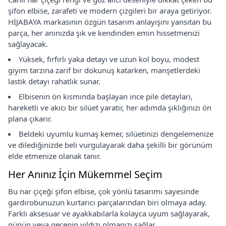
şifon elbise, zarafeti ve modern çizgileri bir araya getiriyor.
HİJABAYA markasının özgün tasarım anlayışını yansıtan bu
parça, her anınızda şık ve kendinden emin hissetmenizi
sağlayacak.
Yüksek, fırfırlı yaka detayı ve uzun kol boyu, modest
giyim tarzına zarif bir dokunuş katarken, manşetlerdeki
lastik detayı rahatlık sunar.
Elbisenin ön kısmında başlayan ince pile detayları,
hareketli ve akıcı bir silüet yaratır, her adımda şıklığınızı ön
plana çıkarır.
Beldeki uyumlu kumaş kemer, silüetinizi dengelemenize
ve dilediğinizde beli vurgulayarak daha şekilli bir görünüm
elde etmenize olanak tanır.
Her Anınız İçin Mükemmel Seçim
Bu nar çiçeği şifon elbise, çok yönlü tasarımı sayesinde
gardırobunuzun kurtarıcı parçalarından biri olmaya aday.
Farklı aksesuar ve ayakkabılarla kolayca uyum sağlayarak,
günün veya gecenin yıldızı olmanızı sağlar.