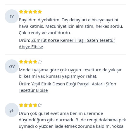
İY
Bayildim diyebilirim! Taş detaylari elbiseye ayri bi
hava katmis. Mezuniyet icin almistim, herkes sordu.
Çok trendy ve zarif durdu.
Ürün
:
Zümrüt Korse Kemerli Taşlı Saten Tesettür
Abiye Elbise
GY
Modeli yaşıma göre çok uygun. tesetture de yakışır
bi kesimi var. kumaşı yapışmıyor rahat.
Ürün
:
Yeşil Etnik Desen Eteği Parçalı Astarlı Şifon
Tesettür Elbise
ŞF
Ürün çok güzel evet ama benim üzerimde
düşündüğüm gibi durmadı. Bi de rengi dolabıma pek
uymadı o yüzden iade etmek zorunda kaldım. Yoksa