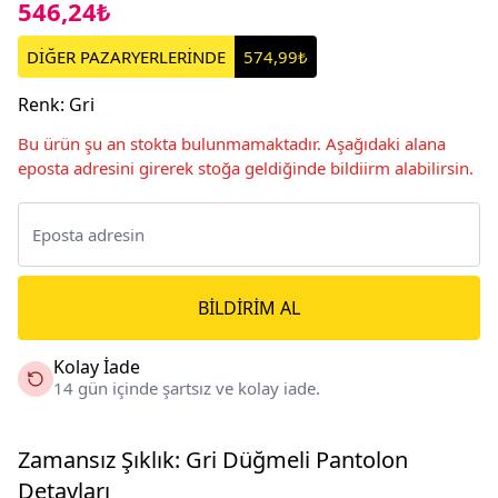
546,24₺
DİĞER PAZARYERLERİNDE
574,99₺
Renk
:
Gri
Bu ürün şu an stokta bulunmamaktadır. Aşağıdaki alana
eposta adresini girerek stoğa geldiğinde bildiirm alabilirsin.
BILDIRIM AL
Kolay İade
14 gün içinde şartsız ve kolay iade.
Zamansız Şıklık: Gri Düğmeli Pantolon
Detayları