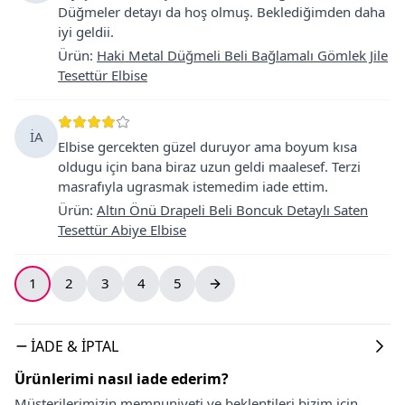
Düğmeler detayı da hoş olmuş. Beklediğimden daha
iyi geldii.
Ürün
:
Haki Metal Düğmeli Beli Bağlamalı Gömlek Jile
Tesettür Elbise
İA
Elbise gercekten güzel duruyor ama boyum kısa
oldugu için bana biraz uzun geldi maalesef. Terzi
masrafıyla ugrasmak istemedim iade ettim.
Ürün
:
Altın Önü Drapeli Beli Boncuk Detaylı Saten
Tesettür Abiye Elbise
1
2
3
4
5
İADE & İPTAL
Ürünlerimi nasıl iade ederim?
Müşterilerimizin memnuniyeti ve beklentileri bizim için