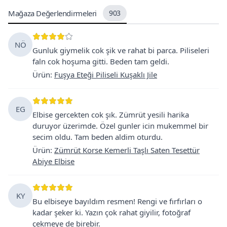
Mağaza Değerlendirmeleri
903
NÖ
Gunluk giymelik cok şik ve rahat bi parca. Piliseleri
faln cok hoşuma gitti. Beden tam geldi.
Ürün
:
Fuşya Eteği Piliseli Kuşaklı Jile
EG
Elbise gercekten cok şık. Zümrüt yesili harika
duruyor üzerimde. Özel gunler icin mukemmel bir
secim oldu. Tam beden aldim oturdu.
Ürün
:
Zümrüt Korse Kemerli Taşlı Saten Tesettür
Abiye Elbise
KY
Bu elbiseye bayıldım resmen! Rengi ve fırfırları o
kadar şeker ki. Yazın çok rahat giyilir, fotoğraf
çekmeye de birebir.