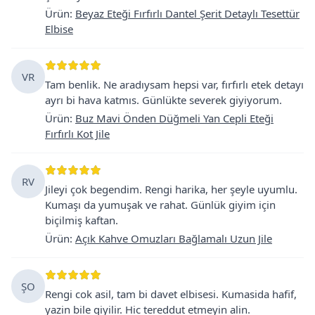
Ürün
:
Beyaz Eteği Fırfırlı Dantel Şerit Detaylı Tesettür
Elbise
VR
Tam benlik. Ne aradıysam hepsi var, fırfırlı etek detayı
ayrı bi hava katmıs. Günlükte severek giyiyorum.
Ürün
:
Buz Mavi Önden Düğmeli Yan Cepli Eteği
Fırfırlı Kot Jile
RV
Jileyi çok begendim. Rengi harika, her şeyle uyumlu.
Kumaşı da yumuşak ve rahat. Günlük giyim için
biçilmiş kaftan.
Ürün
:
Açık Kahve Omuzları Bağlamalı Uzun Jile
ŞO
Rengi cok asil, tam bi davet elbisesi. Kumasida hafif,
yazin bile giyilir. Hic tereddut etmeyin alin.