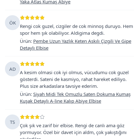
Yaka Atlas Kumaş Abiye
ÖK
Rengi cok guzel, cizgiler de cok minnoş duruyo. Hem
spor hem şık olabiliyor. Aldigima degdi.
Ürün
:
Pembe Uzun Yazlık Keten Askılı Çizgili Ve Gipe
Detaylı Elbise
AD
A kesim olmasi cok iyi olmus, vücudumu cok guzel
gösterdi. Sateni de kasmiyo, rahat hareket ediliyo.
Plus size arkadaslara tavsiye ederim.
Ürün
:
Siyah Midi Tek Omuzlu Saten Dokuma Kumaş
Kuşak Detaylı A-line Kalıp Abiye Elbise
TS
Çok şık ve zarif bir elbise. Rengi de canlı ama göz
yormuyor. Özel bir davet için aldm, çok yakıştığını
söylediler.