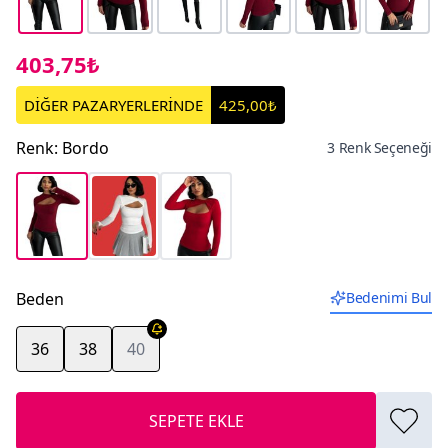
403,75₺
DİĞER PAZARYERLERİNDE
425,00₺
Renk
:
Bordo
3 Renk Seçeneği
Beden
Bedenimi Bul
36
38
40
SEPETE EKLE