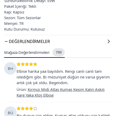
Sürdürülebilirlik Detayı: Evet
Paket İçeriği: Tekli
Kap: Kapsız
Sezon: Tüm Sezonlar
Menşei: TR
Kutu Durumu: Kutusuz
DEĞERLENDIRMELER
Mağaza Değerlendirmeleri
769
BH
Elbise harika yaa bayıldım. Rengi canlı canlı tam
istediğim gibi. Bi mezuniyet düğün ne varsa giyerim
artık çok şık oldu. Begendim.
Ürün
:
Kırmızı Midi Atlas Kumaş Kesim Kalın Askılı
Kare Yaka Kloş Elbise
BÜ
Bir dugun icin aldim. Kumas atlas oldugu icin kaliteli