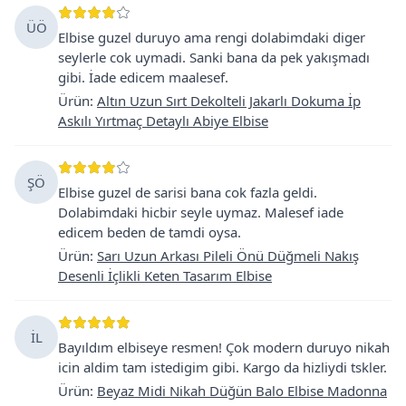
ÜÖ
Elbise guzel duruyo ama rengi dolabimdaki diger
seylerle cok uymadi. Sanki bana da pek yakışmadı
gibi. İade edicem maalesef.
Ürün
:
Altın Uzun Sırt Dekolteli Jakarlı Dokuma İp
Askılı Yırtmaç Detaylı Abiye Elbise
ŞÖ
Elbise guzel de sarisi bana cok fazla geldi.
Dolabimdaki hicbir seyle uymaz. Malesef iade
edicem beden de tamdi oysa.
Ürün
:
Sarı Uzun Arkası Pileli Önü Düğmeli Nakış
Desenli İçlikli Keten Tasarım Elbise
İL
Bayıldım elbiseye resmen! Çok modern duruyo nikah
icin aldim tam istedigim gibi. Kargo da hizliydi tskler.
Ürün
:
Beyaz Midi Nikah Düğün Balo Elbise Madonna