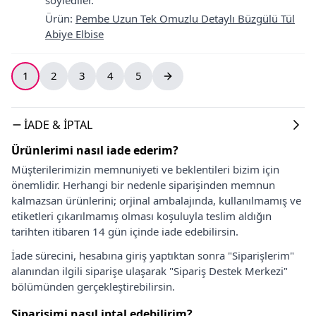
Ürün
:
Pembe Uzun Tek Omuzlu Detaylı Büzgülü Tül
Abiye Elbise
1
2
3
4
5
İADE & İPTAL
Ürünlerimi nasıl iade ederim?
Müşterilerimizin memnuniyeti ve beklentileri bizim için
önemlidir. Herhangi bir nedenle siparişinden memnun
kalmazsan ürünlerini; orjinal ambalajında, kullanılmamış ve
etiketleri çıkarılmamış olması koşuluyla teslim aldığın
tarihten itibaren 14 gün içinde iade edebilirsin.
İade sürecini, hesabına giriş yaptıktan sonra "Siparişlerim"
alanından ilgili siparişe ulaşarak "Sipariş Destek Merkezi"
bölümünden gerçekleştirebilirsin.
Siparişimi nasıl iptal edebilirim?