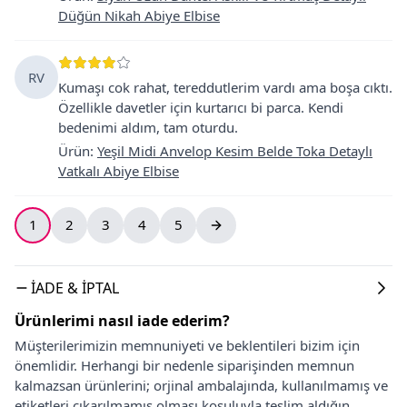
Düğün Nikah Abiye Elbise
RV
Kumaşı cok rahat, tereddutlerim vardı ama boşa cıktı.
Özellikle davetler için kurtarıcı bi parca. Kendi
bedenimi aldım, tam oturdu.
Ürün
:
Yeşil Midi Anvelop Kesim Belde Toka Detaylı
Vatkalı Abiye Elbise
1
2
3
4
5
İADE & İPTAL
Ürünlerimi nasıl iade ederim?
Müşterilerimizin memnuniyeti ve beklentileri bizim için
önemlidir. Herhangi bir nedenle siparişinden memnun
kalmazsan ürünlerini; orjinal ambalajında, kullanılmamış ve
etiketleri çıkarılmamış olması koşuluyla teslim aldığın