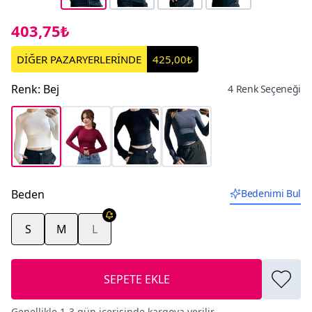
403,75₺
DİĞER PAZARYERLERİNDE
425,00₺
Renk
:
Bej
4 Renk Seçeneği
Beden
Bedenimi Bul
S
M
L
SEPETE EKLE
Genellikle 1-3 gün içerisinde kargoya verilir