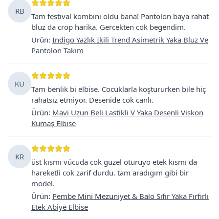
RB
Tam festival kombini oldu bana! Pantolon baya rahat
bluz da crop harika. Gercekten cok begendim.
Ürün
:
İndigo Yazlık İkili Trend Asimetrik Yaka Bluz Ve
Pantolon Takım
KU
Tam benlik bi elbise. Cocuklarla koştururken bile hiç
rahatsız etmiyor. Desenide cok canlı.
Ürün
:
Mavi Uzun Beli Lastikli V Yaka Desenli Viskon
Kumaş Elbise
KR
üst kısmı vücuda cok guzel oturuyo etek kısmı da
hareketli cok zarif durdu. tam aradıgım gibi bir
model.
Ürün
:
Pembe Mini Mezuniyet & Balo Sıfır Yaka Fırfırlı
Etek Abiye Elbise