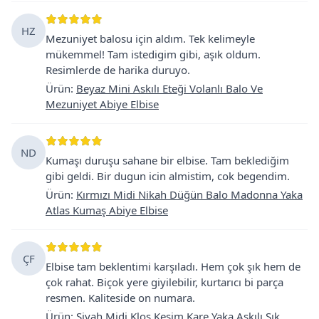
HZ
Mezuniyet balosu için aldım. Tek kelimeyle
mükemmel! Tam istedigim gibi, aşık oldum.
Resimlerde de harika duruyo.
Ürün
:
Beyaz Mini Askılı Eteği Volanlı Balo Ve
Mezuniyet Abiye Elbise
ND
Kumaşı duruşu sahane bir elbise. Tam beklediğim
gibi geldi. Bir dugun icin almistim, cok begendim.
Ürün
:
Kırmızı Midi Nikah Düğün Balo Madonna Yaka
Atlas Kumaş Abiye Elbise
ÇF
Elbise tam beklentimi karşıladı. Hem çok şık hem de
çok rahat. Biçok yere giyilebilir, kurtarıcı bi parça
resmen. Kaliteside on numara.
Ürün
:
Siyah Midi Kloş Kesim Kare Yaka Askılı Şık