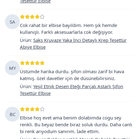
Tesettür Elbise
SA
Cok rahat bir elbise bayıldım. Hem şık hemde
kullanışlı. Farklı aksesuarlarla cok değişiyor.
Ürün
:
Saks Kruvaze Yaka İnci Detaylı Krep Tesettür
Abiye Elbise
MY
Üstümde harika durdu. şifon olması zarif bi hava
katmış. özel davetler için de düsünebilirsiniz.
Ürün
:
Yeşil Etnik Desen Eteği Parçalı Astarlı Şifon
Tesettür Elbise
BC
Elbise hoş evet ama benim dolabimda cogu sey
renkli. Bu beyaz bende biraz soluk durdu. Daha canlı
bi renk arıyodum sanırım. İade ettim.