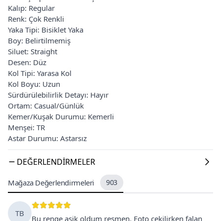
Kalıp: Regular
Renk: Çok Renkli
Yaka Tipi: Bisiklet Yaka
Boy: Belirtilmemiş
Siluet: Straight
Desen: Düz
Kol Tipi: Yarasa Kol
Kol Boyu: Uzun
Sürdürülebilirlik Detayı: Hayır
Ortam: Casual/Günlük
Kemer/Kuşak Durumu: Kemerli
Menşei: TR
Astar Durumu: Astarsız
DEĞERLENDIRMELER
Mağaza Değerlendirmeleri
903
TB
Bu renge aşik oldum resmen. Foto cekilirken falan