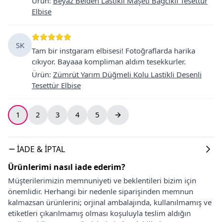
Ürün
:
Beyaz Belden Lastikli Maşeti Bağcıklı Tesettür
Elbise
SK
Tam bir instgaram elbisesi! Fotoğraflarda harika
cıkıyor. Bayaaa kompliman aldım tesekkurler.
Ürün
:
Zümrüt Yarım Düğmeli Kolu Lastikli Desenli
Tesettür Elbise
1
2
3
4
5
İADE & İPTAL
Ürünlerimi nasıl iade ederim?
Müşterilerimizin memnuniyeti ve beklentileri bizim için
önemlidir. Herhangi bir nedenle siparişinden memnun
kalmazsan ürünlerini; orjinal ambalajında, kullanılmamış ve
etiketleri çıkarılmamış olması koşuluyla teslim aldığın