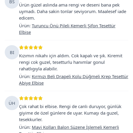
BS
Ürün güzel aslında ama rengi ve deseni bana pek
uymadı. Daha sakin tonlar seviyorum. Maalesef iade
edicem.
Ürün
:
Turuncu Önü Pileli Kemerli Şifon Tesettür
Elbise
BI
Kızımın nikahı için aldım. Cok kapalı ve şık. Kiremit
rengi cok guzel, tesetturlu hanımlar gonul
rahatlıgıyla alabilir.
Ürün
:
Kırmızı Beli Drapeli Kolu Düğmeli Krep Tesettür
Abiye Elbise
ÜH
Çok rahat bi elbise. Rengi de canlı duruyor, günlük
giyime de özel günlere de uyar. Kumaşı da guzel,
tesekkurler.
Ürün
:
Mavi Kolları Balon Süzene İşlemeli Kemerli