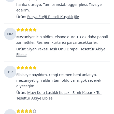
harika duruyo. Tam bi instablogger jilesi. Tavsiye
edeirm.
Ürün
:
Fuşya Eteği Piliseli Kuşaklı Jile
NM
Mezuniyet icin aldim, efsane durdu. Cok daha pahali
zannettiler. Resmen kurtarici parca tesekkurler.
Ürün
:
Siyah Yakası Taşlı Önü Drapeli Tesettür Abiye
Elbise
BR
Elbiseye bayıldım, rengi resmen beni anlatıyo.
mezuniyet için aldım tam oldu valla. çok severek
giyeceğim.
Ürün
:
Mavi Kolu Lastikli Kuşaklı Simli Kabarık Tül
Tesettür Abiye Elbise