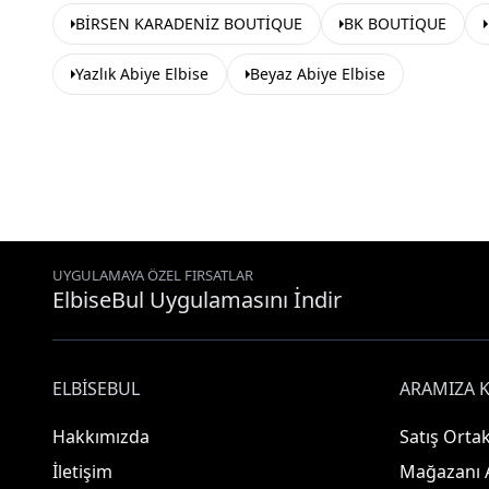
BİRSEN KARADENİZ BOUTİQUE
BK BOUTİQUE
Yazlık Abiye Elbise
Beyaz Abiye Elbise
UYGULAMAYA ÖZEL FIRSATLAR
ElbiseBul Uygulamasını İndir
ELBISEBUL
ARAMIZA K
Hakkımızda
Satış Ortak
İletişim
Mağazanı 