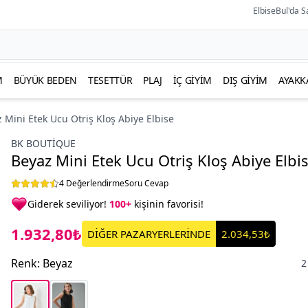
ElbiseBul'da S
M
BÜYÜK BEDEN
TESETTÜR
PLAJ
İÇ GIYIM
DIŞ GIYIM
AYAKK
 Mini Etek Ucu Otriş Kloş Abiye Elbise
BK BOUTİQUE
Beyaz Mini Etek Ucu Otriş Kloş Abiye Elbi
4 Değerlendirme
Soru Cevap
Giderek seviliyor!
100+
kişinin favorisi!
1.932,80₺
DİĞER PAZARYERLERİNDE
2.034,53₺
Renk
:
Beyaz
2