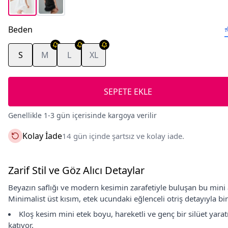
Beden
S
M
L
XL
SEPETE EKLE
Genellikle 1-3 gün içerisinde kargoya verilir
Kolay İade
14 gün içinde şartsız ve kolay iade.
Zarif Stil ve Göz Alıcı Detaylar
Beyazın saflığı ve modern kesimin zarafetiyle buluşan bu mini ab
Minimalist üst kısım, etek ucundaki eğlenceli otriş detayıyla b
Kloş kesim mini etek boyu, hareketli ve genç bir silüet yaratı
katıyor.