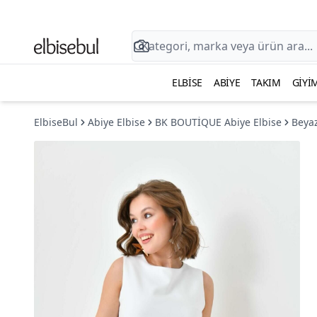
ELBISE
ABIYE
TAKIM
GIYI
ElbiseBul
Abiye Elbise
BK BOUTİQUE Abiye Elbise
Beyaz