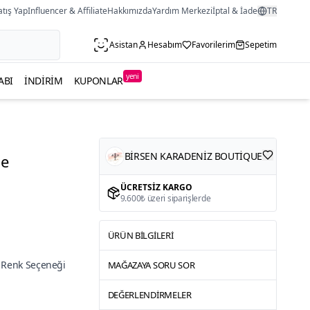
atış Yap
Influencer & Affiliate
Hakkımızda
Yardım Merkezi
İptal & İade
TR
Asistan
Hesabım
Favorilerim
Sepetim
yeni
ABI
İNDIRIM
KUPONLAR
BİRSEN KARADENİZ BOUTİQUE
se
ÜCRETSIZ KARGO
9.600₺ üzeri siparişlerde
ÜRÜN BILGILERI
 Renk Seçeneği
MAĞAZAYA SORU SOR
DEĞERLENDIRMELER