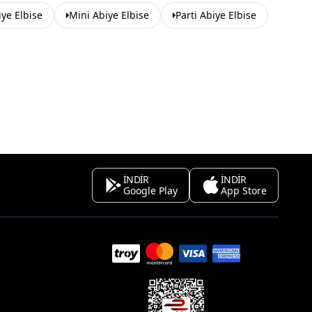
ye Elbise
Mini Abiye Elbise
Parti Abiye Elbise
İNDİR
İNDİR
Google Play
App Store