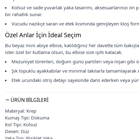
Kolsuz ve sade yuvarlak yaka tasarımı, aksesuarlarınızı ön p
bir rahatlık sunar.
Vücudu nazikçe saran ve etek kısmında genişleyen kloş form,
Özel Anlar İçin İdeal Seçim
Bu beyaz mini abiye elbise, katıldığınız her davette tüm bakışlar
ister özel bir kutlama olsun, bu elbise size ışıltı katacak.
Mezuniyet törenleri, doğum günü partileri veya nişan gibi 
Şık topuklu ayakkabılar ve minimal takılarla tamamlayarak mod
Etek ucundaki otriş detayı sayesinde dans ederken veya yürü
ÜRÜN BILGILERI
Materyal: Krep
Kumaş Tipi: Dokuma
Kol Tipi: Kolsuz
Desen: Düz
Yaka Tipi: Bisiklet Yaka