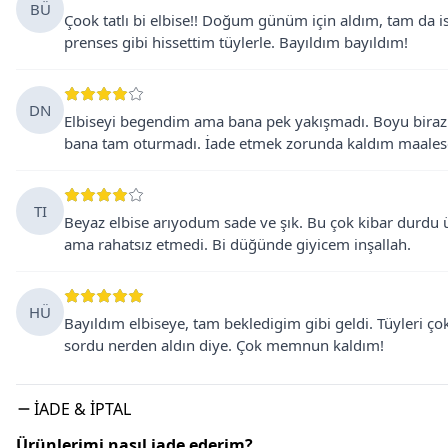
BÜ
Çook tatlı bi elbise!! Doğum günüm için aldım, tam da is
prenses gibi hissettim tüylerle. Bayıldım bayıldım!
DN
Elbiseyi begendim ama bana pek yakışmadı. Boyu biraz kıs
bana tam oturmadı. İade etmek zorunda kaldım maales
TI
Beyaz elbise arıyodum sade ve şık. Bu çok kibar durdu ü
ama rahatsız etmedi. Bi düğünde giyicem inşallah.
HÜ
Bayıldım elbiseye, tam bekledigim gibi geldi. Tüyleri ço
sordu nerden aldın diye. Çok memnun kaldım!
İADE & İPTAL
Ürünlerimi nasıl iade ederim?