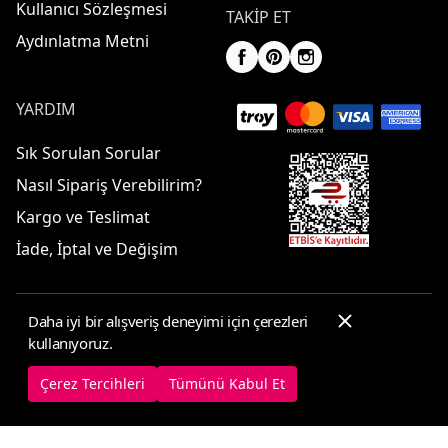
Kullanıcı Sözleşmesi
TAKIP ET
Aydınlatma Metni
YARDIM
Sık Sorulan Sorular
Nasıl Sipariş Verebilirim?
Kargo ve Teslimat
İade, İptal ve Değişim
Daha iyi bir alışveriş deneyimi için çerezleri
© 2025 ElbiseBul -
Her Hakkı Saklıdır
kullanıyoruz.
Çerez Tercihleri
Çerez Politikası
Çerez Tercihleri
Tümünü Kabul Et