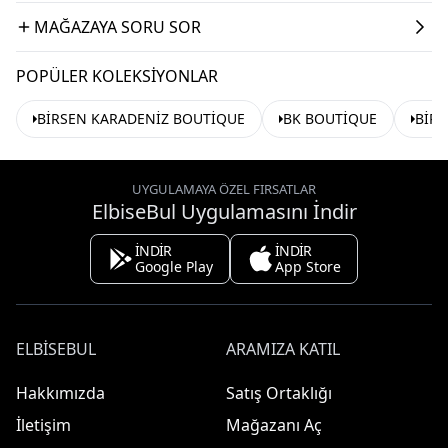
MAĞAZAYA SORU SOR
POPÜLER KOLEKSIYONLAR
BİRSEN KARADENİZ BOUTİQUE
BK BOUTİQUE
BİRS
UYGULAMAYA ÖZEL FIRSATLAR
ElbiseBul Uygulamasını İndir
İNDİR
İNDİR
Google Play
App Store
ELBISEBUL
ARAMIZA KATIL
Hakkımızda
Satış Ortaklığı
İletişim
Mağazanı Aç