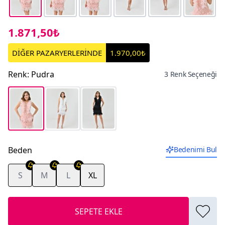
1.871,50₺
DİĞER PAZARYERLERİNDE
1.970,00₺
Renk
:
Pudra
3 Renk Seçeneği
Beden
Bedenimi Bul
S
M
L
XL
SEPETE EKLE