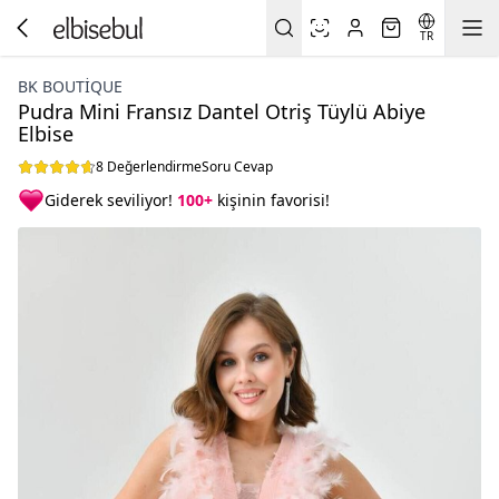
TR
BK BOUTİQUE
Pudra Mini Fransız Dantel Otriş Tüylü Abiye
Elbise
8 Değerlendirme
Soru Cevap
Giderek seviliyor!
100+
kişinin favorisi!