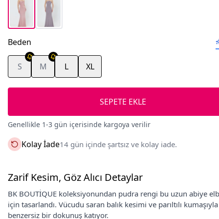
Beden
S
M
L
XL
SEPETE EKLE
Genellikle 1-3 gün içerisinde kargoya verilir
Kolay İade
14 gün içinde şartsız ve kolay iade.
Zarif Kesim, Göz Alıcı Detaylar
BK BOUTİQUE koleksiyonundan pudra rengi bu uzun abiye elbise
için tasarlandı. Vücudu saran balık kesimi ve parıltılı kumaşıyl
benzersiz bir dokunuş katıyor.