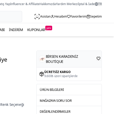
atış Yap
Influencer & Affiliate
Hakkımızda
Yardım Merkezi
İptal & İade
TR
Asistan
Hesabım
Favorilerim
Sepetim
yeni
ABI
İNDIRIM
KUPONLAR
BİRSEN KARADENİZ
iye
BOUTİQUE
ÜCRETSIZ KARGO
9.600₺ üzeri siparişlerde
ÜRÜN BILGILERI
MAĞAZAYA SORU SOR
 Renk Seçeneği
DEĞERLENDIRMELER