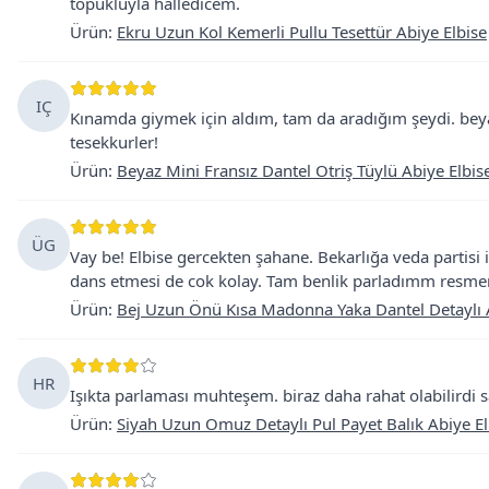
topukluyla halledicem.
Ürün
:
Ekru Uzun Kol Kemerli Pullu Tesettür Abiye Elbise
IÇ
Kınamda giymek için aldım, tam da aradığım şeydi. beya
tesekkurler!
Ürün
:
Beyaz Mini Fransız Dantel Otriş Tüylü Abiye Elbis
ÜG
Vay be! Elbise gercekten şahane. Bekarlığa veda partisi 
dans etmesi de cok kolay. Tam benlik parladımm resme
Ürün
:
Bej Uzun Önü Kısa Madonna Yaka Dantel Detaylı 
HR
Işıkta parlaması muhteşem. biraz daha rahat olabilirdi 
Ürün
:
Siyah Uzun Omuz Detaylı Pul Payet Balık Abiye El