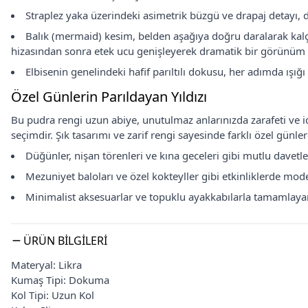
Straplez yaka üzerindeki asimetrik büzgü ve drapaj detayı, de
Balık (mermaid) kesim, belden aşağıya doğru daralarak kalç
hizasından sonra etek ucu genişleyerek dramatik bir görünüm y
Elbisenin genelindeki hafif parıltılı dokusu, her adımda ışığı ya
Özel Günlerin Parıldayan Yıldızı
Bu pudra rengi uzun abiye, unutulmaz anlarınızda zarafeti ve idd
seçimdir. Şık tasarımı ve zarif rengi sayesinde farklı özel günlere
Düğünler, nişan törenleri ve kına geceleri gibi mutlu davetl
Mezuniyet baloları ve özel kokteyller gibi etkinliklerde mod
Minimalist aksesuarlar ve topuklu ayakkabılarla tamamlayarak 
ÜRÜN BILGILERI
Materyal: Likra
Kumaş Tipi: Dokuma
Kol Tipi: Uzun Kol