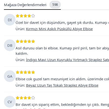
Mağaza Değerlendirmeleri
598
DI
Özel bir davet için düşündüm, gayet şık durdu. Kumaşı da
Ürün
:
Kırmızı Mini Askılı Püsküllü Abiye Elbise
DB
Asil durusu olan bi elbise. Kumaşı piril piril, tam bir
kaldim.
Ürün
:
İndigo Mavi Uzun Kuyruklu Yırtmaçlı Straplez Sat
GA
Elbise cok guzel tam mezuniyet icin aldim. üzerimde cok
Ürün
:
Beyaz Uzun Taş Tokalı Straplez Abiye Elbise
CV
Bir davet için sipariş ettim, beklediğimden iyi çıktı. Re