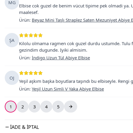
MG
Elbise cok guzel de benim vücut tipime pek olmadi ya.
maalesef.
Ürün
:
Beyaz Mini Taşlı Straplez Saten Mezuniyet Abiye E
ŞA
Kilolu olmama ragmen cok guzel durdu ustumde. Tulu f
gezindim dugunde. Iyiki almisim.
Ürün
:
İndigo Uzun Tül Abiye Elbise
OJ
Yeşil aşkım başka boyutlara taşındı bu elbiseyle. Rengi g
Ürün
:
Yeşil Uzun Simli V Yaka Abiye Elbise
1
2
3
4
5
İADE & İPTAL