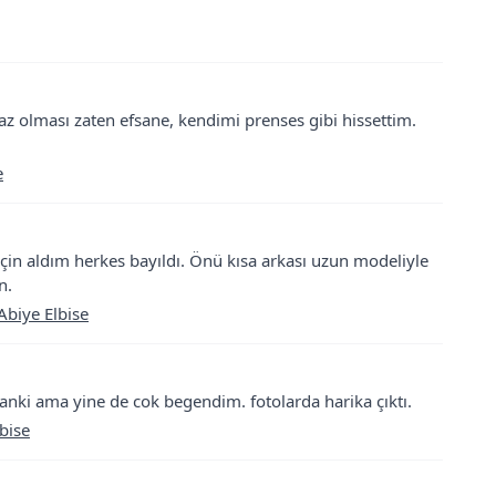
z olması zaten efsane, kendimi prenses gibi hissettim.
e
için aldım herkes bayıldı. Önü kısa arkası uzun modeliyle
n.
Abiye Elbise
sanki ama yine de cok begendim. fotolarda harika çıktı.
bise