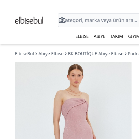
ELBISE
ABIYE
TAKIM
GIYI
ElbiseBul
Abiye Elbise
BK BOUTİQUE Abiye Elbise
Pudra