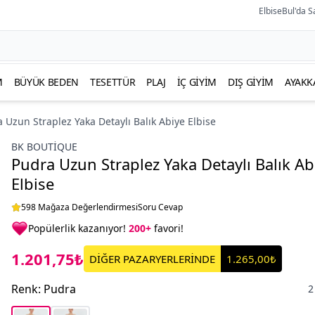
ElbiseBul'da S
M
BÜYÜK BEDEN
TESETTÜR
PLAJ
İÇ GIYIM
DIŞ GIYIM
AYAKK
 Uzun Straplez Yaka Detaylı Balık Abiye Elbise
BK BOUTİQUE
Pudra Uzun Straplez Yaka Detaylı Balık Ab
Elbise
598 Mağaza Değerlendirmesi
Soru Cevap
Popülerlik kazanıyor!
200+
favori!
1.201,75₺
DİĞER PAZARYERLERİNDE
1.265,00₺
Renk
:
Pudra
2