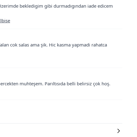
 Uzerimde bekledigim gibi durmadıgından iade edicem
lbise
alan cok salas ama şik. Hic kasma yapmadi rahatca
ercekten muhteşem. Parıltısıda belli belirsiz çok hoş.