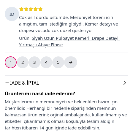
ID
Cok asil durdu üstümde. Mezuniyet töreni icin
almıştım, tam istediğim gibiydi. Kemer detayı ve
drapesi vücudu cok güzel gösteriyo.
Ürün
:
Siyah Uzun Pulpayet Kemerli Drape Detaylı
Yırtmaçlı Abiye Elbise
1
2
3
4
5
İADE & İPTAL
Ürünlerimi nasıl iade ederim?
Müşterilerimizin memnuniyeti ve beklentileri bizim için
önemlidir. Herhangi bir nedenle siparişinden memnun
kalmazsan ürünlerini; orjinal ambalajında, kullanılmamış ve
etiketleri çıkarılmamış olması koşuluyla teslim aldığın
tarihten itibaren 14 gün içinde iade edebilirsin.