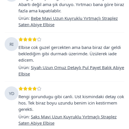
Abartı değil ama şık duruyo. Yırtmacı bana göre biraz
fazla ama kapatılablir.
Ürün
:
Bebe Mavi Uzun Kuyruklu Yırtmaçlı Straplez
Saten Abiye Elbise
RI
Elbise cok guzel gercekten ama bana biraz dar geldi
beklediğim gibi durmadı üzerimde. Üzülerek iade
edicem.
Ürün
:
Siyah Uzun Omuz Detaylı Pul Payet Balık Abiye
Elbise
YD
Rengi gorundugu gibi canli. Ust kismindaki detay cok
hos. Tek biraz boyu uzundu benim icin kestirmem
gerekti.
Ürün
:
Saks Mavi Uzun Kuyruklu Yırtmaçlı Straplez
Saten Abiye Elbise