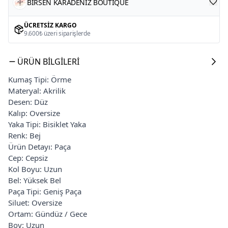
BİRSEN KARADENİZ BOUTİQUE
ÜCRETSIZ KARGO
9.600₺ üzeri siparişlerde
ÜRÜN BILGILERI
Kumaş Tipi: Örme
Materyal: Akrilik
Desen: Düz
Kalıp: Oversize
Yaka Tipi: Bisiklet Yaka
Renk: Bej
Ürün Detayı: Paça
Cep: Cepsiz
Kol Boyu: Uzun
Bel: Yüksek Bel
Paça Tipi: Geniş Paça
Siluet: Oversize
Ortam: Gündüz / Gece
Boy: Uzun