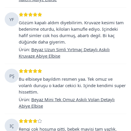
YF
Gözüm kapalı aldım diyebilirim. Kruvaze kesimi tam
bedenime oturdu, kiloları kamufle ediyo. Içindeki
hafif simler cok hos durmuş, abartı degil. Bi kaç
düğünde daha giyerim.
Ürün
:
Beyaz Uzun Simli Yırtmaç Detaylı Askılı
Kruvaze Abiye Elbise
PŞ
Bu elbiseye bayıldım resmen yaa. Tek omuz ve
volanlı duruşu o kadar cekici ki. Içinde kendimi super
hissettim.
Ürün
:
Beyaz Mini Tek Omuz Askılı Volan Detaylı
Abiye Elbise
IÇ
Rengi çok hoşuma gitti, bebek mavisi tam yazlık.