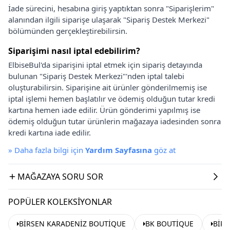
İade sürecini, hesabına giriş yaptıktan sonra "Siparişlerim"
alanından ilgili siparişe ulaşarak "Sipariş Destek Merkezi"
bölümünden gerçekleştirebilirsin.
Siparişimi nasıl iptal edebilirim?
ElbiseBul'da siparişini iptal etmek için sipariş detayında
bulunan "Sipariş Destek Merkezi"'nden iptal talebi
oluşturabilirsin. Siparişine ait ürünler gönderilmemiş ise
iptal işlemi hemen başlatılır ve ödemiş olduğun tutar kredi
kartına hemen iade edilir. Ürün gönderimi yapılmış ise
ödemiş olduğun tutar ürünlerin mağazaya iadesinden sonra
kredi kartına iade edilir.
»
Daha fazla bilgi için
Yardım Sayfasına
göz at
MAĞAZAYA SORU SOR
POPÜLER KOLEKSIYONLAR
BİRSEN KARADENİZ BOUTİQUE
BK BOUTİQUE
BİRS