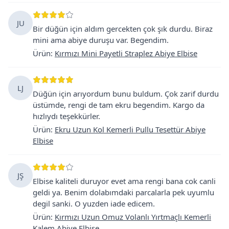
JU
Bir düğün için aldım gercekten çok şık durdu. Biraz
mini ama abiye duruşu var. Begendim.
Ürün
:
Kırmızı Mini Payetli Straplez Abiye Elbise
LJ
Düğün için arıyordum bunu buldum. Çok zarif durdu
üstümde, rengi de tam ekru begendim. Kargo da
hızlıydı teşekkürler.
Ürün
:
Ekru Uzun Kol Kemerli Pullu Tesettür Abiye
Elbise
JŞ
Elbise kaliteli duruyor evet ama rengi bana cok canli
geldi ya. Benim dolabımdaki parcalarla pek uyumlu
degil sanki. O yuzden iade edicem.
Ürün
:
Kırmızı Uzun Omuz Volanlı Yırtmaçlı Kemerli
Kalem Abiye Elbise