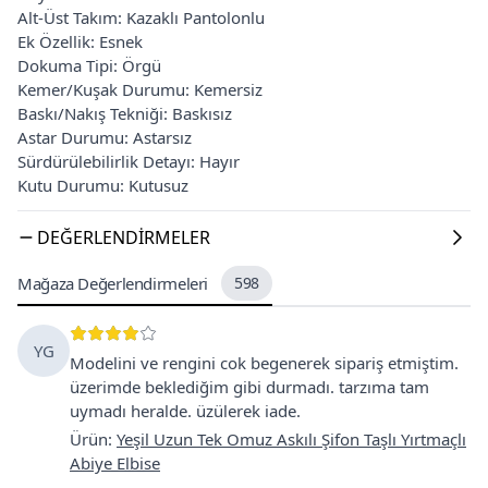
Alt-Üst Takım: Kazaklı Pantolonlu
Ek Özellik: Esnek
Dokuma Tipi: Örgü
Kemer/Kuşak Durumu: Kemersiz
Baskı/Nakış Tekniği: Baskısız
Astar Durumu: Astarsız
Sürdürülebilirlik Detayı: Hayır
Kutu Durumu: Kutusuz
DEĞERLENDIRMELER
Mağaza Değerlendirmeleri
598
YG
Modelini ve rengini cok begenerek sipariş etmiştim.
üzerimde beklediğim gibi durmadı. tarzıma tam
uymadı heralde. üzülerek iade.
Ürün
:
Yeşil Uzun Tek Omuz Askılı Şifon Taşlı Yırtmaçlı
Abiye Elbise