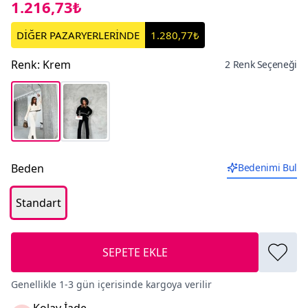
1.216,73₺
DİĞER PAZARYERLERİNDE
1.280,77₺
Renk
:
Krem
2 Renk Seçeneği
Beden
Bedenimi Bul
Standart
SEPETE EKLE
Genellikle 1-3 gün içerisinde kargoya verilir
Kolay İade