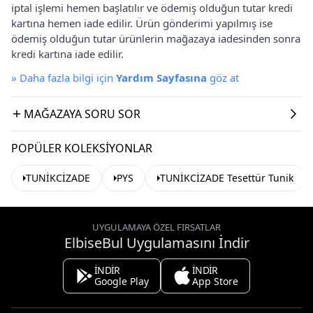
iptal işlemi hemen başlatılır ve ödemiş olduğun tutar kredi
kartına hemen iade edilir. Ürün gönderimi yapılmış ise
ödemiş olduğun tutar ürünlerin mağazaya iadesinden sonra
kredi kartına iade edilir.
»
Daha fazla bilgi için
Yardım Sayfasına
göz at
MAĞAZAYA SORU SOR
POPÜLER KOLEKSIYONLAR
TUNİKCİZADE
PYS
TUNİKCİZADE Tesettür Tunik
UYGULAMAYA ÖZEL FIRSATLAR
ElbiseBul Uygulamasını İndir
İNDİR
İNDİR
Google Play
App Store