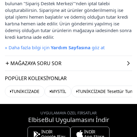
bulunan "Sipariş Destek Merkezi"'nden iptal talebi
oluşturabilirsin. Siparişine ait ürünler gönderilmemiş ise
iptal işlemi hemen başlatılır ve ödemiş olduğun tutar kredi
kartına hemen iade edilir. Ürün gönderimi yapılmış ise
ödemiş olduğun tutar ürünlerin mağazaya iadesinden sonra
kredi kartına iade edilir.
»
Daha fazla bilgi için
Yardım Sayfasına
göz at
MAĞAZAYA SORU SOR
POPÜLER KOLEKSIYONLAR
TUNİKCİZADE
MYSTİL
TUNİKCİZADE Tesettür Tunik
UYGULAMAYA ÖZEL FIRSATLAR
ElbiseBul Uygulamasını İndir
İNDİR
İNDİR
Google Play
App Store