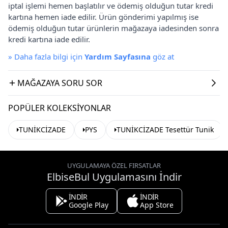
iptal işlemi hemen başlatılır ve ödemiş olduğun tutar kredi
kartına hemen iade edilir. Ürün gönderimi yapılmış ise
ödemiş olduğun tutar ürünlerin mağazaya iadesinden sonra
kredi kartına iade edilir.
»
Daha fazla bilgi için
Yardım Sayfasına
göz at
MAĞAZAYA SORU SOR
POPÜLER KOLEKSIYONLAR
TUNİKCİZADE
PYS
TUNİKCİZADE Tesettür Tunik
UYGULAMAYA ÖZEL FIRSATLAR
ElbiseBul Uygulamasını İndir
İNDİR
İNDİR
Google Play
App Store