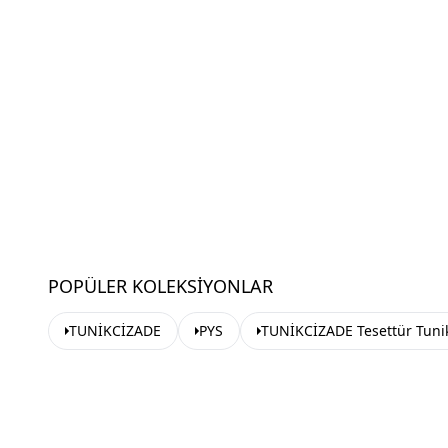
POPÜLER KOLEKSIYONLAR
TUNİKCİZADE
PYS
TUNİKCİZADE Tesettür Tuni