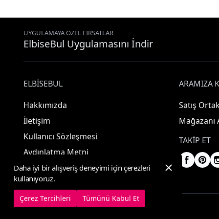
UYGULAMAYA ÖZEL FIRSATLAR
ElbiseBul Uygulamasını İndir
ELBISEBUL
ARAMIZA K
Hakkımızda
Satış Ortak
İletişim
Mağazanı 
Kullanıcı Sözleşmesi
TAKIP ET
Aydınlatma Metni
Daha iyi bir alışveriş deneyimi için çerezleri
kullanıyoruz.
Çerez Tercihleri
Tümünü Kabul Et
© 2025 ElbiseBul -
Her Hakkı Saklıdır