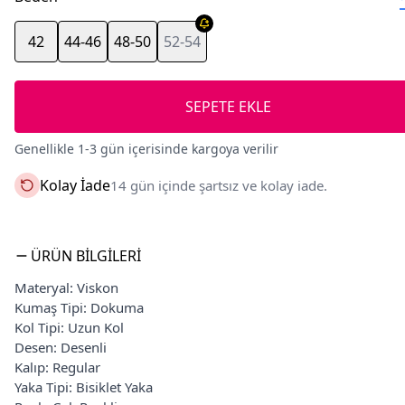
42
44-46
48-50
52-54
SEPETE EKLE
Genellikle 1-3 gün içerisinde kargoya verilir
Kolay İade
14 gün içinde şartsız ve kolay iade.
ÜRÜN BILGILERI
Materyal: Viskon
Kumaş Tipi: Dokuma
Kol Tipi: Uzun Kol
Desen: Desenli
Kalıp: Regular
Yaka Tipi: Bisiklet Yaka