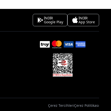
İNDİR
İNDİR
Google Play
App Store
Çerez Tercihleri
Çerez Politikası