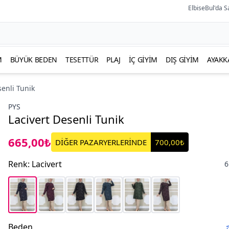
ElbiseBul'da S
M
BÜYÜK BEDEN
TESETTÜR
PLAJ
İÇ GIYIM
DIŞ GIYIM
AYAKK
senli Tunik
PYS
Lacivert Desenli Tunik
665,00₺
DİĞER PAZARYERLERİNDE
700,00₺
Renk
:
Lacivert
6
Beden