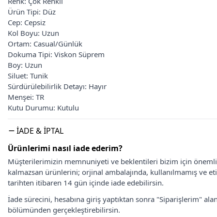
Renk: Çok Renkli
Ürün Tipi: Düz
Cep: Cepsiz
Kol Boyu: Uzun
Ortam: Casual/Günlük
Dokuma Tipi: Viskon Süprem
Boy: Uzun
Siluet: Tunik
Sürdürülebilirlik Detayı: Hayır
Menşei: TR
Kutu Durumu: Kutulu
İADE & İPTAL
Ürünlerimi nasıl iade ederim?
Müşterilerimizin memnuniyeti ve beklentileri bizim için önem
kalmazsan ürünlerini; orjinal ambalajında, kullanılmamış ve eti
tarihten itibaren 14 gün içinde iade edebilirsin.
İade sürecini, hesabına giriş yaptıktan sonra "Siparişlerim" alan
bölümünden gerçekleştirebilirsin.