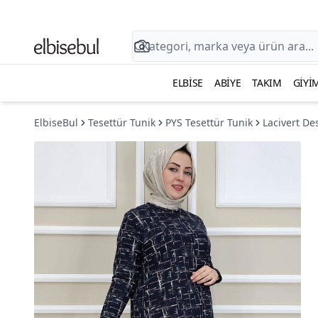
ELBISE
ABIYE
TAKIM
GIYI
ElbiseBul
Tesettür Tunik
PYS Tesettür Tunik
Lacivert De