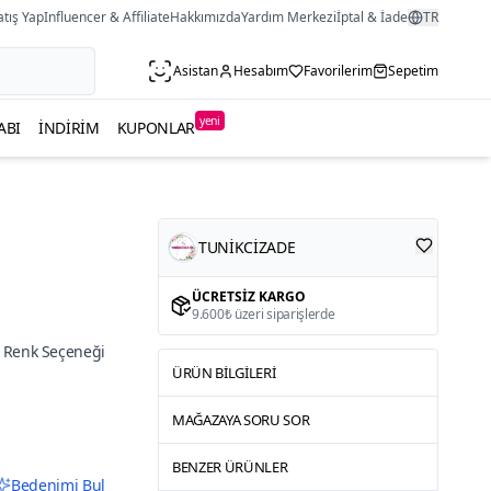
atış Yap
Influencer & Affiliate
Hakkımızda
Yardım Merkezi
İptal & İade
TR
Asistan
Hesabım
Favorilerim
Sepetim
yeni
ABI
İNDIRIM
KUPONLAR
TUNİKCİZADE
ÜCRETSIZ KARGO
9.600₺ üzeri siparişlerde
 Renk Seçeneği
ÜRÜN BILGILERI
MAĞAZAYA SORU SOR
BENZER ÜRÜNLER
Bedenimi Bul