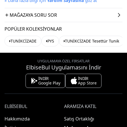
»
Daha fazla bilgi için
Yardım Sayfasına
göz at
MAĞAZAYA SORU SOR
POPÜLER KOLEKSIYONLAR
TUNİKCİZADE
PYS
TUNİKCİZADE Tesettür Tunik
UYGULAMAYA ÖZEL FIRSATLAR
ElbiseBul Uygulamasını İndir
İNDİR
İNDİR
Google Play
App Store
ELBISEBUL
ARAMIZA KATIL
Hakkımızda
Satış Ortaklığı