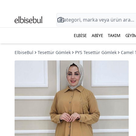
ELBISE
ABIYE
TAKIM
GIYI
ElbiseBul
Tesettür Gömlek
PYS Tesettür Gömlek
Camel 