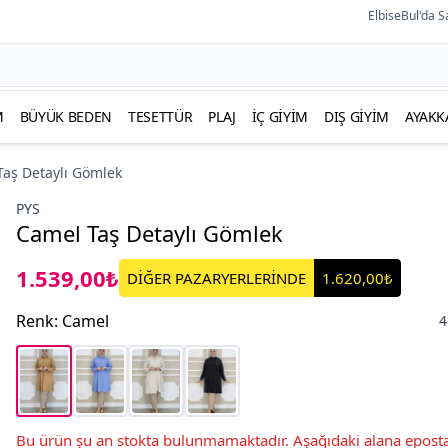
ElbiseBul'da S
M
BÜYÜK BEDEN
TESETTÜR
PLAJ
İÇ GIYIM
DIŞ GIYIM
AYAKK
Taş Detaylı Gömlek
PYS
Camel Taş Detaylı Gömlek
1.539,00₺
DİĞER PAZARYERLERİNDE
1.620,00₺
Renk
:
Camel
4
Bu ürün şu an stokta bulunmamaktadır. Aşağıdaki alana eposta