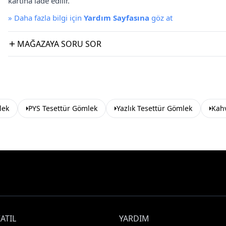
kartına iade edilir.
»
Daha fazla bilgi için
Yardım Sayfasına
göz at
MAĞAZAYA SORU SOR
lek
PYS Tesettür Gömlek
Yazlık Tesettür Gömlek
Kah
ATIL
YARDIM