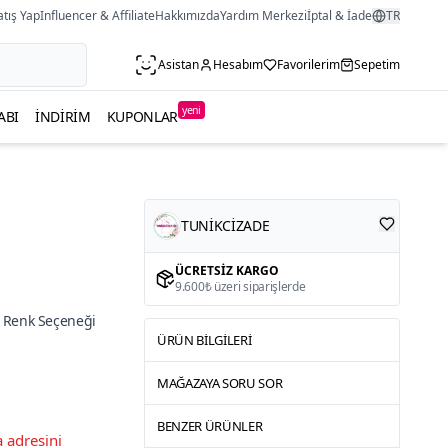
atış Yap
Influencer & Affiliate
Hakkımızda
Yardım Merkezi
İptal & İade
TR
Asistan
Hesabım
Favorilerim
Sepetim
yeni
ABI
İNDIRIM
KUPONLAR
TUNİKCİZADE
ÜCRETSIZ KARGO
9.600₺ üzeri siparişlerde
 Renk Seçeneği
ÜRÜN BILGILERI
MAĞAZAYA SORU SOR
BENZER ÜRÜNLER
 adresini