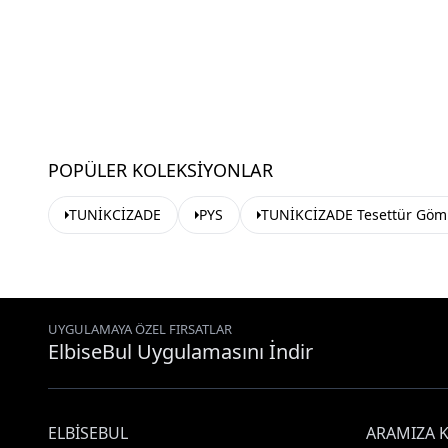
POPÜLER KOLEKSIYONLAR
TUNİKCİZADE
PYS
TUNİKCİZADE Tesettür Göm
UYGULAMAYA ÖZEL FIRSATLAR
ElbiseBul Uygulamasını İndir
ELBISEBUL
ARAMIZA K