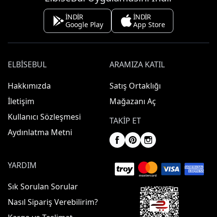
İNDİR
İNDİR
Google Play
App Store
ELBISEBUL
ARAMIZA KATIL
Hakkımızda
Satış Ortaklığı
İletişim
Mağazanı Aç
Kullanıcı Sözleşmesi
TAKIP ET
Aydınlatma Metni
YARDIM
Sık Sorulan Sorular
Nasıl Sipariş Verebilirim?