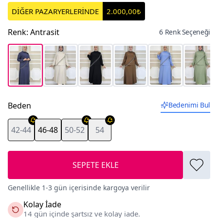
DİĞER PAZARYERLERİNDE
2.000,00₺
Renk
:
Antrasit
6 Renk Seçeneği
Beden
Bedenimi Bul
42-44
46-48
50-52
54
SEPETE EKLE
Genellikle 1-3 gün içerisinde kargoya verilir
Kolay İade
14 gün içinde şartsız ve kolay iade.