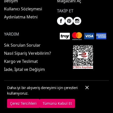
İletişim
Mağazanı Aç
Kullanıcı Sözleşmesi
TAKIP ET
Aydınlatma Metni
YARDIM
Sık Sorulan Sorular
Nasıl Sipariş Verebilirim?
Kargo ve Teslimat
İade, İptal ve Değişim
Daha iyi bir alışveriş deneyimi için çerezleri
© 2025 ElbiseBul -
Her Hakkı Saklıdır
kullanıyoruz.
Çerez Tercihleri
Çerez Politikası
Çerez Tercihleri
Tümünü Kabul Et