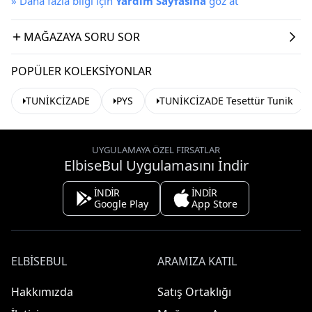
»
Daha fazla bilgi için
Yardım Sayfasına
göz at
MAĞAZAYA SORU SOR
POPÜLER KOLEKSIYONLAR
TUNİKCİZADE
PYS
TUNİKCİZADE Tesettür Tunik
UYGULAMAYA ÖZEL FIRSATLAR
ElbiseBul Uygulamasını İndir
İNDİR
İNDİR
Google Play
App Store
ELBISEBUL
ARAMIZA KATIL
Hakkımızda
Satış Ortaklığı