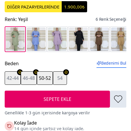
DİĞER PAZARYERLERİNDE
1.900,00₺
Renk
:
Yeşil
6 Renk Seçeneği
Beden
Bedenimi Bul
42-44
46-48
50-52
54
SEPETE EKLE
Genellikle 1-3 gün içerisinde kargoya verilir
Kolay İade
14 gün içinde şartsız ve kolay iade.