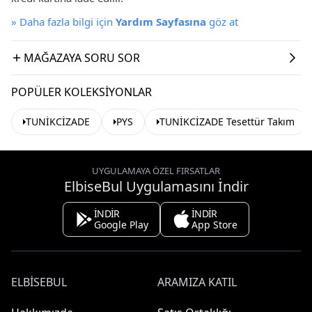
»
Daha fazla bilgi için
Yardım Sayfasına
göz at
MAĞAZAYA SORU SOR
POPÜLER KOLEKSIYONLAR
TUNİKCİZADE
PYS
TUNİKCİZADE Tesettür Takım
UYGULAMAYA ÖZEL FIRSATLAR
ElbiseBul Uygulamasını İndir
İNDİR
İNDİR
Google Play
App Store
ELBISEBUL
ARAMIZA KATIL