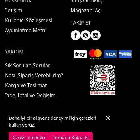
Hakkımızda
Satış Ortaklığı
İletişim
Mağazanı Aç
Kullanıcı Sözleşmesi
TAKIP ET
Aydınlatma Metni
YARDIM
Sık Sorulan Sorular
Nasıl Sipariş Verebilirim?
Kargo ve Teslimat
İade, İptal ve Değişim
Daha iyi bir alışveriş deneyimi için çerezleri
© 2025 ElbiseBul -
Her Hakkı Saklıdır
kullanıyoruz.
Çerez Tercihleri
Çerez Politikası
Çerez Tercihleri
Tümünü Kabul Et