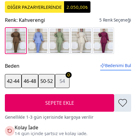
DİĞER PAZARYERLERİNDE
2.050,00₺
Renk
:
Kahverengi
5 Renk Seçeneği
Beden
Bedenimi Bul
42-44
46-48
50-52
54
SEPETE EKLE
Genellikle 1-3 gün içerisinde kargoya verilir
Kolay İade
14 gün içinde şartsız ve kolay iade.