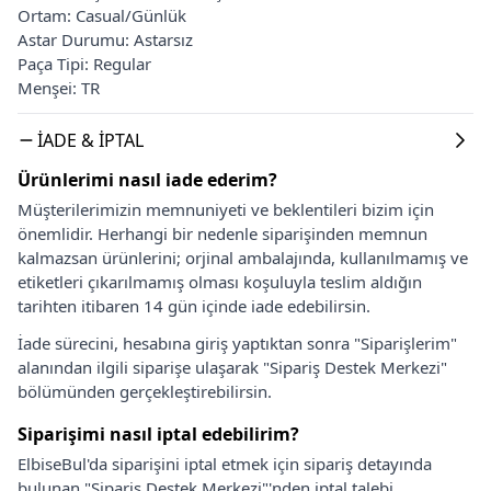
Ortam: Casual/Günlük
Astar Durumu: Astarsız
Paça Tipi: Regular
Menşei: TR
İADE & İPTAL
Ürünlerimi nasıl iade ederim?
Müşterilerimizin memnuniyeti ve beklentileri bizim için
önemlidir. Herhangi bir nedenle siparişinden memnun
kalmazsan ürünlerini; orjinal ambalajında, kullanılmamış ve
etiketleri çıkarılmamış olması koşuluyla teslim aldığın
tarihten itibaren 14 gün içinde iade edebilirsin.
İade sürecini, hesabına giriş yaptıktan sonra "Siparişlerim"
alanından ilgili siparişe ulaşarak "Sipariş Destek Merkezi"
bölümünden gerçekleştirebilirsin.
Siparişimi nasıl iptal edebilirim?
ElbiseBul'da siparişini iptal etmek için sipariş detayında
bulunan "Sipariş Destek Merkezi"'nden iptal talebi