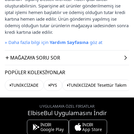
oluşturabilirsin. Siparişine ait ürünler gönderilmemiş ise
iptal işlemi hemen başlatılır ve ödemiş olduğun tutar kredi
kartına hemen iade edilir. Ürün gönderimi yapılmış ise
ödemiş olduğun tutar ürünlerin mağazaya iadesinden sonra
kredi kartına iade edilir.
»
Daha fazla bilgi için
Yardım Sayfasına
göz at
MAĞAZAYA SORU SOR
POPÜLER KOLEKSIYONLAR
TUNİKCİZADE
PYS
TUNİKCİZADE Tesettür Takım
UYGULAMAYA ÖZEL FIRSATLAR
ElbiseBul Uygulamasını İndir
İNDİR
İNDİR
Google Play
App Store