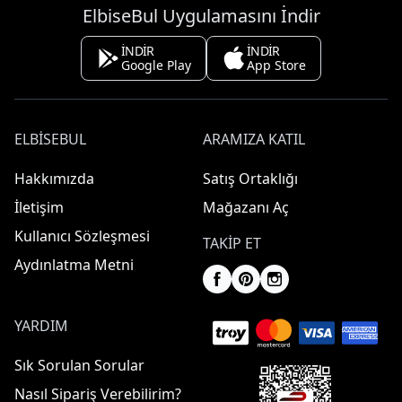
ElbiseBul Uygulamasını İndir
İNDİR
İNDİR
Google Play
App Store
ELBISEBUL
ARAMIZA KATIL
Hakkımızda
Satış Ortaklığı
İletişim
Mağazanı Aç
Kullanıcı Sözleşmesi
TAKIP ET
Aydınlatma Metni
YARDIM
Sık Sorulan Sorular
Nasıl Sipariş Verebilirim?