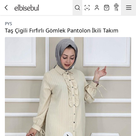
TR
PYS
Taş Çigili Fırfırlı Gömlek Pantolon İkili Takım