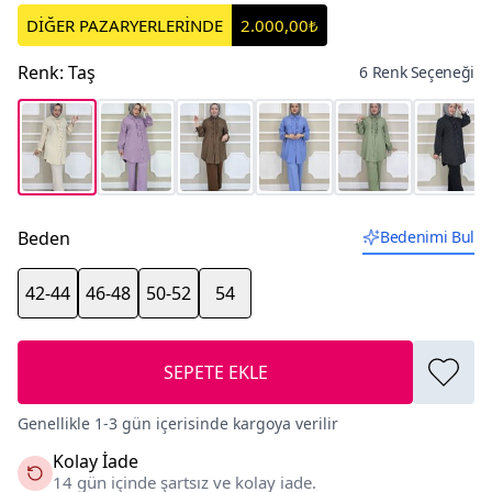
DİĞER PAZARYERLERİNDE
2.000,00₺
Renk
:
Taş
6 Renk Seçeneği
Beden
Bedenimi Bul
42-44
46-48
50-52
54
SEPETE EKLE
Genellikle 1-3 gün içerisinde kargoya verilir
Kolay İade
14 gün içinde şartsız ve kolay iade.