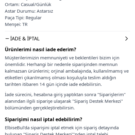
Ortam: Casual/Günlük
Astar Durumu: Astarsız
Paça Tipi: Regular
Menşei: TR
İADE & İPTAL
Ürünlerimi nasıl iade ederim?
Müşterilerimizin memnuniyeti ve beklentileri bizim için
önemlidir. Herhangi bir nedenle siparişinden memnun
kalmazsan ürünlerini; orjinal ambalajında, kullanılmamış ve
etiketleri çıkarılmamış olması koşuluyla teslim aldığın
tarihten itibaren 14 gün içinde iade edebilirsin.
İade sürecini, hesabına giriş yaptıktan sonra "Siparişlerim"
alanından ilgili siparişe ulaşarak "Sipariş Destek Merkezi"
bölümünden gerçekleştirebilirsin.
Siparişimi nasıl iptal edebilirim?
ElbiseBul'da siparişini iptal etmek için sipariş detayında
bulunan "Sipariş Destek Merkezi"'nden iptal talebi