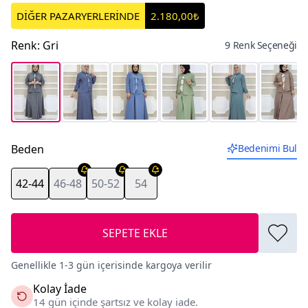
DİĞER PAZARYERLERİNDE
2.180,00₺
Renk
:
Gri
9 Renk Seçeneği
Beden
Bedenimi Bul
42-44
46-48
50-52
54
SEPETE EKLE
Genellikle 1-3 gün içerisinde kargoya verilir
Kolay İade
14 gün içinde şartsız ve kolay iade.