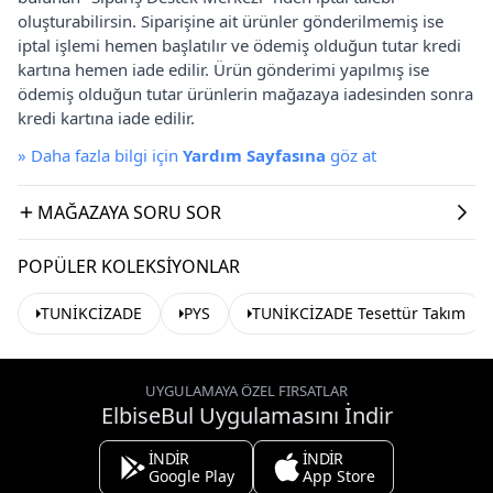
oluşturabilirsin. Siparişine ait ürünler gönderilmemiş ise
iptal işlemi hemen başlatılır ve ödemiş olduğun tutar kredi
kartına hemen iade edilir. Ürün gönderimi yapılmış ise
ödemiş olduğun tutar ürünlerin mağazaya iadesinden sonra
kredi kartına iade edilir.
»
Daha fazla bilgi için
Yardım Sayfasına
göz at
MAĞAZAYA SORU SOR
POPÜLER KOLEKSIYONLAR
TUNİKCİZADE
PYS
TUNİKCİZADE Tesettür Takım
UYGULAMAYA ÖZEL FIRSATLAR
ElbiseBul Uygulamasını İndir
İNDİR
İNDİR
Google Play
App Store