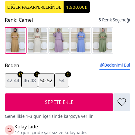
DİĞER PAZARYERLERİNDE
1.900,00₺
Renk
:
Camel
5 Renk Seçeneği
Beden
Bedenimi Bul
42-44
46-48
50-52
54
SEPETE EKLE
Genellikle 1-3 gün içerisinde kargoya verilir
Kolay İade
14 gün içinde şartsız ve kolay iade.