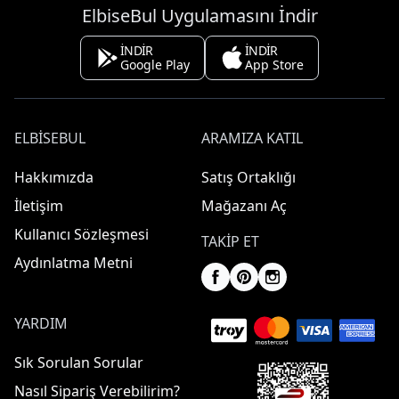
ElbiseBul Uygulamasını İndir
İNDİR
İNDİR
Google Play
App Store
ELBISEBUL
ARAMIZA KATIL
Hakkımızda
Satış Ortaklığı
İletişim
Mağazanı Aç
Kullanıcı Sözleşmesi
TAKIP ET
Aydınlatma Metni
YARDIM
Sık Sorulan Sorular
Nasıl Sipariş Verebilirim?