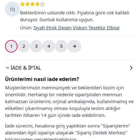
ÖJ
Beklentimin ustunde cikti. Fiyatina gore cok kaliteli
duruyor. Gunluk kullanıma uygun.
Ürün
:
Siyah Etnik Desen Viskon Tesettür Elbise
1
2
3
4
5
İADE & İPTAL
Ürünlerimi nasıl iade ederim?
Müşterilerimizin memnuniyeti ve beklentileri bizim için
önemlidir. Herhangi bir nedenle siparişinden memnun
kalmazsan ürünlerini; orjinal ambalajında, kullanılmamış ve
etiketleri çıkarılmamış olması koşuluyla teslim aldığın
tarihten itibaren 14 gün içinde iade edebilirsin.
İade sürecini, hesabına giriş yaptıktan sonra "Siparişlerim"
alanından ilgili siparişe ulaşarak "Sipariş Destek Merkezi"
bölümünden gerçekleştirebilirsin.