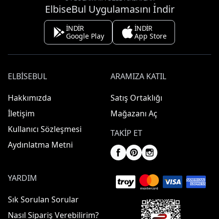
ElbiseBul Uygulamasını İndir
İNDİR
İNDİR
Google Play
App Store
ELBISEBUL
ARAMIZA KATIL
Hakkımızda
Satış Ortaklığı
İletişim
Mağazanı Aç
Kullanıcı Sözleşmesi
TAKIP ET
Aydınlatma Metni
YARDIM
Sık Sorulan Sorular
Nasıl Sipariş Verebilirim?