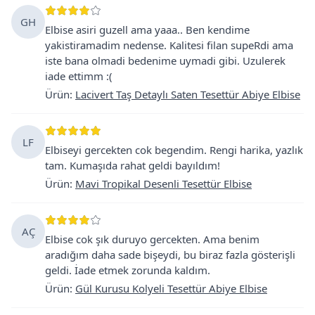
GH
Elbise asiri guzell ama yaaa.. Ben kendime
yakistiramadim nedense. Kalitesi filan supeRdi ama
iste bana olmadi bedenime uymadi gibi. Uzulerek
iade ettimm :(
Ürün
:
Lacivert Taş Detaylı Saten Tesettür Abiye Elbise
LF
Elbiseyi gercekten cok begendim. Rengi harika, yazlık
tam. Kumaşıda rahat geldi bayıldım!
Ürün
:
Mavi Tropikal Desenli Tesettür Elbise
AÇ
Elbise cok şık duruyo gercekten. Ama benim
aradığım daha sade bişeydi, bu biraz fazla gösterişli
geldi. İade etmek zorunda kaldım.
Ürün
:
Gül Kurusu Kolyeli Tesettür Abiye Elbise