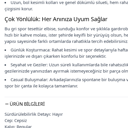
Uzun, bol kesimli kolları ve genel dökümlü silueti, hem raha
çizgisini korur.
Çok Yönlülük: Her Anınıza Uyum Sağlar
Bu gri spor tesettür elbise, sunduğu konfor ve şıklıkla gardıro
hızlı bir kahve molası, ister şehirde keyifli bir yürüyüş olsun,
yapısı sayesinde farklı ortamlarda rahatlıkla tercih edebilirsiniz
Günlük Koşturmaca: Rahat kesimi ve spor detaylarıyla hafta
işlerinizde ve dışarı çıkarken konforlu bir seçenektir.
Seyahat ve Geziler: Uzun süreli kullanımlarda bile rahatsızl
gezilerinizde yanınızdan ayırmak istemeyeceğiniz bir parça olm
Casual Buluşmalar: Arkadaşlarınızla spontane bir buluşma ve
spor bir çanta ile kolayca tamamlanır.
ÜRÜN BILGILERI
Sürdürülebilirlik Detayı: Hayır
Cep: Cepsiz
Kalıp: Regular