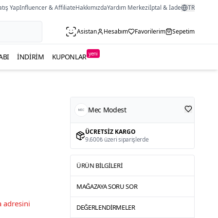
atış Yap
Influencer & Affiliate
Hakkımızda
Yardım Merkezi
İptal & İade
TR
Asistan
Hesabım
Favorilerim
Sepetim
yeni
ABI
İNDIRIM
KUPONLAR
Mec Modest
ÜCRETSIZ KARGO
9.600₺ üzeri siparişlerde
ÜRÜN BILGILERI
MAĞAZAYA SORU SOR
 adresini
DEĞERLENDIRMELER