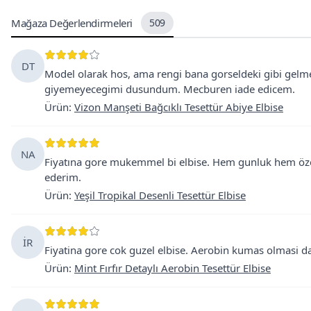
Mağaza Değerlendirmeleri
509
DT
Model olarak hos, ama rengi bana gorseldeki gibi gel
giyemeyecegimi dusundum. Mecburen iade edicem.
Ürün
:
Vizon Manşeti Bağcıklı Tesettür Abiye Elbise
NA
Fiyatına gore mukemmel bi elbise. Hem gunluk hem özel 
ederim.
Ürün
:
Yeşil Tropikal Desenli Tesettür Elbise
İR
Fiyatina gore cok guzel elbise. Aerobin kumas olmasi da a
Ürün
:
Mint Fırfır Detaylı Aerobin Tesettür Elbise