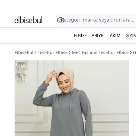
ELBISE
ABIYE
TAKIM
GIYI
ElbiseBul
Tesettür Elbise
Mec Fashion Tesettür Elbise
G