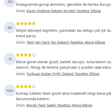
SN
İnstagramda gorup almistim, gercekte de harika duruyor! 
Ürün
:
Vizon Düğme Detaylı Kırınkıl Tesettür Elbise
RV
Abiyle elbiseye bayıldım, yanindaki tas detayi çok şık d
trend parca.
Ürün
:
Yeşil Yan Şerit Taş Detaylı Tesettür Abiye Elbise
TI
Elbise genel olarak güzel, kaliteli duruyo. Ama benim 
sanırım. Rengi de tenime yakışmadı o yüzden iade edic
Ürün
:
Turkuaz Kolları Fırfır Detaylı Tesettür Elbise
MH
Kumaşı kalitesi falan güzel ama maalesef rengi bana y
durumunda kaldım.
Ürün
:
Bordo Taşlı Saten Tesettür Abiye Elbise