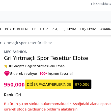
ElbiseBul'da S
M
BÜYÜK BEDEN
TESETTÜR
PLAJ
İÇ GIYIM
DIŞ GIYIM
AYAKK
ri Yırtmaçlı Spor Tesettür Elbise
MEC FASHION
Gri Yırtmaçlı Spor Tesettür Elbise
509 Mağaza Değerlendirmesi
Soru Cevap
Giderek seviliyor!
100+
kişinin favorisi!
950,00₺
DİĞER PAZARYERLERİNDE
970,00₺
Renk
:
Gri
Bu ürün şu an stokta bulunmamaktadır. Aşağıdaki alana eposta
girerek stoğa geldiğinde bildiirm alabilirsin.