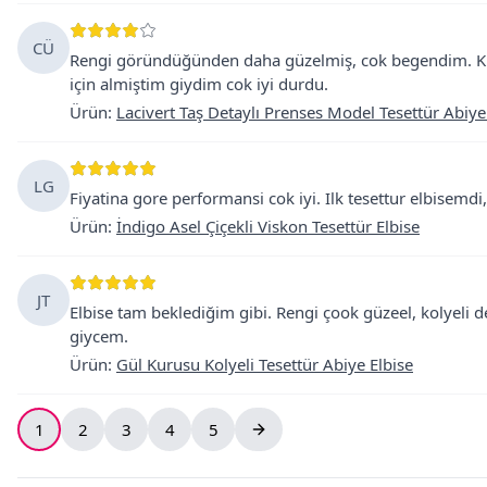
CÜ
Rengi göründüğünden daha güzelmiş, cok begendim. Kilo
için almiştim giydim cok iyi durdu.
Ürün
:
Lacivert Taş Detaylı Prenses Model Tesettür Abiye
LG
Fiyatina gore performansi cok iyi. Ilk tesettur elbisemdi, 
Ürün
:
İndigo Asel Çiçekli Viskon Tesettür Elbise
JT
Elbise tam beklediğim gibi. Rengi çook güzeel, kolyeli 
giycem.
Ürün
:
Gül Kurusu Kolyeli Tesettür Abiye Elbise
1
2
3
4
5