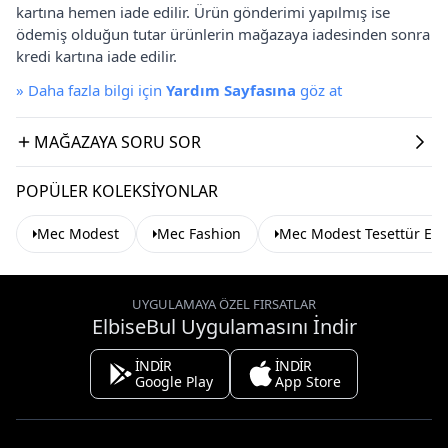
kartına hemen iade edilir. Ürün gönderimi yapılmış ise
ödemiş olduğun tutar ürünlerin mağazaya iadesinden sonra
kredi kartına iade edilir.
»
Daha fazla bilgi için
Yardım Sayfasına
göz at
MAĞAZAYA SORU SOR
POPÜLER KOLEKSIYONLAR
Mec Modest
Mec Fashion
Mec Modest Tesettür Elb
UYGULAMAYA ÖZEL FIRSATLAR
ElbiseBul Uygulamasını İndir
İNDİR
İNDİR
Google Play
App Store