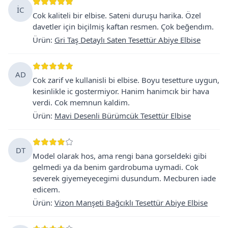
İC
Cok kaliteli bir elbise. Sateni duruşu harika. Özel
davetler için biçilmiş kaftan resmen. Çok beğendım.
Ürün
:
Gri Taş Detaylı Saten Tesettür Abiye Elbise
AD
Cok zarif ve kullanisli bi elbise. Boyu tesetture uygun,
kesinlikle ic gostermiyor. Hanim hanimcık bir hava
verdi. Cok memnun kaldim.
Ürün
:
Mavi Desenli Bürümcük Tesettür Elbise
DT
Model olarak hos, ama rengi bana gorseldeki gibi
gelmedi ya da benim gardrobuma uymadi. Cok
severek giyemeyecegimi dusundum. Mecburen iade
edicem.
Ürün
:
Vizon Manşeti Bağcıklı Tesettür Abiye Elbise