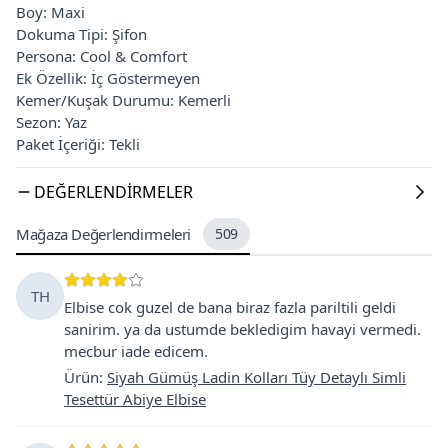
Boy: Maxi
Dokuma Tipi: Şifon
Persona: Cool & Comfort
Ek Özellik: İç Göstermeyen
Kemer/Kuşak Durumu: Kemerli
Sezon: Yaz
Paket İçeriği: Tekli
DEĞERLENDIRMELER
Mağaza Değerlendirmeleri
509
TH
Elbise cok guzel de bana biraz fazla pariltili geldi
sanirim. ya da ustumde bekledigim havayi vermedi.
mecbur iade edicem.
Ürün
:
Siyah Gümüş Ladin Kolları Tüy Detaylı Simli
Tesettür Abiye Elbise