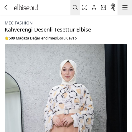
TR
MEC FASHION
Kahverengi Desenli Tesettür Elbise
509 Mağaza Değerlendirmesi
Soru Cevap