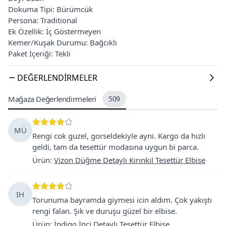
Dokuma Tipi: Bürümcük
Persona: Traditional
Ek Özellik: İç Göstermeyen
Kemer/Kuşak Durumu: Bağcıklı
Paket İçeriği: Tekli
DEĞERLENDIRMELER
Mağaza Değerlendirmeleri
509
MÜ
Rengi cok guzel, gorseldekiyle ayni. Kargo da hızlı
geldi, tam da tesettür modasına uygun bi parca.
Ürün
:
Vizon Düğme Detaylı Kırınkıl Tesettür Elbise
IH
Torunuma bayramda giymesi icin aldım. Çok yakıştı
rengi falan. Şık ve duruşu güzel bir elbise.
Ürün
:
İndigo İnci Detaylı Tesettür Elbise