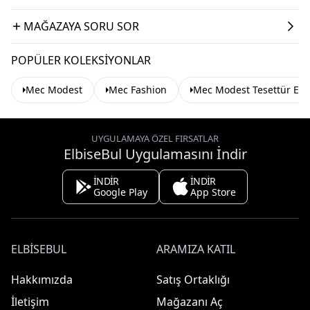
MAĞAZAYA SORU SOR
POPÜLER KOLEKSIYONLAR
Mec Modest
Mec Fashion
Mec Modest Tesettür Elb
UYGULAMAYA ÖZEL FIRSATLAR
ElbiseBul Uygulamasını İndir
İNDİR
İNDİR
Google Play
App Store
ELBISEBUL
ARAMIZA KATIL
Hakkımızda
Satış Ortaklığı
İletişim
Mağazanı Aç