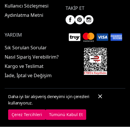
Kullanıcı Sözleşmesi
TAKIP ET
Aydınlatma Metni
YARDIM
Sık Sorulan Sorular
Nasıl Sipariş Verebilirim?
Kargo ve Teslimat
İade, İptal ve Değişim
Daha iyi bir alışveriş deneyimi için çerezleri
© 2025 ElbiseBul -
Her Hakkı Saklıdır
kullanıyoruz.
Çerez Tercihleri
Çerez Politikası
Çerez Tercihleri
Tümünü Kabul Et