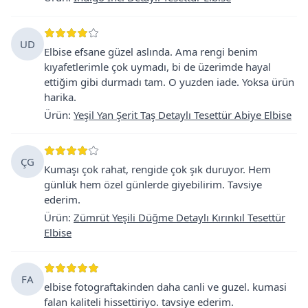
UD
Elbise efsane güzel aslında. Ama rengi benim
kıyafetlerimle çok uymadı, bi de üzerimde hayal
ettiğim gibi durmadı tam. O yuzden iade. Yoksa ürün
harika.
Ürün
:
Yeşil Yan Şerit Taş Detaylı Tesettür Abiye Elbise
ÇG
Kumaşı çok rahat, rengide çok şık duruyor. Hem
günlük hem özel günlerde giyebilirim. Tavsiye
ederim.
Ürün
:
Zümrüt Yeşili Düğme Detaylı Kırınkıl Tesettür
Elbise
FA
elbise fotograftakinden daha canli ve guzel. kumasi
falan kaliteli hissettiriyo. tavsiye ederim.