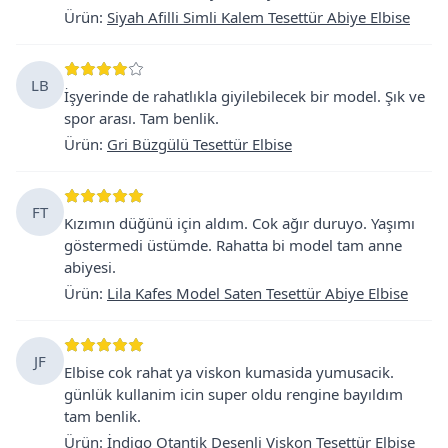
Ürün
:
Siyah Afilli Simli Kalem Tesettür Abiye Elbise
LB
İşyerinde de rahatlıkla giyilebilecek bir model. Şık ve
spor arası. Tam benlik.
Ürün
:
Gri Büzgülü Tesettür Elbise
FT
Kızımın düğünü için aldım. Cok ağır duruyo. Yaşımı
göstermedi üstümde. Rahatta bi model tam anne
abiyesi.
Ürün
:
Lila Kafes Model Saten Tesettür Abiye Elbise
JF
Elbise cok rahat ya viskon kumasida yumusacik.
günlük kullanim icin super oldu rengine bayıldım
tam benlik.
Ürün
:
İndigo Otantik Desenli Viskon Tesettür Elbise