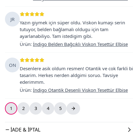
JR
Yazın giymek için süper oldu. Viskon kumaşı serin
tutuyor, belden bağlamalı oldugu için tam
ayarlanabiliyo. Tam istedigim gibi.
Ürün
:
İndigo Belden Bağcıklı Viskon Tesettür Elbise
ON
Desenlere asik oldum resmen! Otantik ve cok farkli bi
tasarim. Herkes nerden aldgimi soruo. Tavsiye
ederimmm.
Ürün
:
İndigo Otantik Desenli Viskon Tesettür Elbise
1
2
3
4
5
İADE & İPTAL