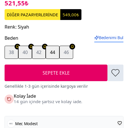
521,55₺
DİĞER PAZARYERLERİNDE
549,00₺
Renk
:
Siyah
Beden
Bedenimi Bul
38
40
42
44
46
SEPETE EKLE
Genellikle 1-3 gün içerisinde kargoya verilir
Kolay İade
14 gün içinde şartsız ve kolay iade.
Mec Modest