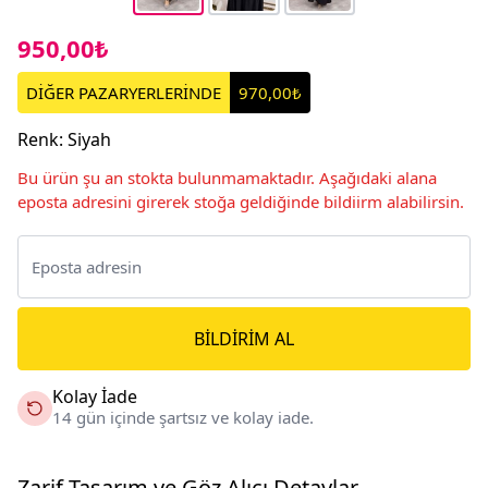
950,00₺
DİĞER PAZARYERLERİNDE
970,00₺
Renk
:
Siyah
Bu ürün şu an stokta bulunmamaktadır. Aşağıdaki alana
eposta adresini girerek stoğa geldiğinde bildiirm alabilirsin.
BILDIRIM AL
Kolay İade
14 gün içinde şartsız ve kolay iade.
Zarif Tasarım ve Göz Alıcı Detaylar