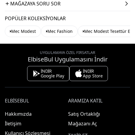
MAĞAZAYA SORU SOR
POPÜLER KOLEKSIYONLAR
Mec Modest
Mec Fashion
Mec Modest Tesettür Elb
UYGULAMAYA ÖZEL FIRSATLAR
ElbiseBul Uygulamasını İndir
İNDİR
İNDİR
Google Play
App Store
ELBISEBUL
ARAMIZA KATIL
Hakkımızda
Satış Ortaklığı
İletişim
Mağazanı Aç
Kullanıcı Sözleşmesi