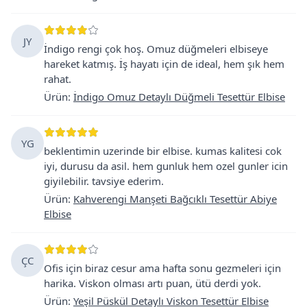
JY
İndigo rengi çok hoş. Omuz düğmeleri elbiseye
hareket katmış. İş hayatı için de ideal, hem şık hem
rahat.
Ürün
:
İndigo Omuz Detaylı Düğmeli Tesettür Elbise
YG
beklentimin uzerinde bir elbise. kumas kalitesi cok
iyi, durusu da asil. hem gunluk hem ozel gunler icin
giyilebilir. tavsiye ederim.
Ürün
:
Kahverengi Manşeti Bağcıklı Tesettür Abiye
Elbise
ÇC
Ofis için biraz cesur ama hafta sonu gezmeleri için
harika. Viskon olması artı puan, ütü derdi yok.
Ürün
:
Yeşil Püskül Detaylı Viskon Tesettür Elbise