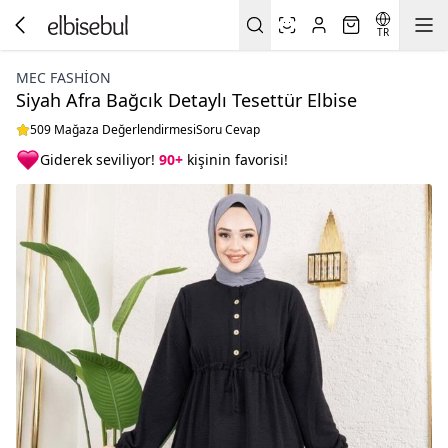
TR
MEC FASHION
Siyah Afra Bağcık Detaylı Tesettür Elbise
509 Mağaza Değerlendirmesi
Soru Cevap
Giderek seviliyor!
90+
kişinin favorisi!