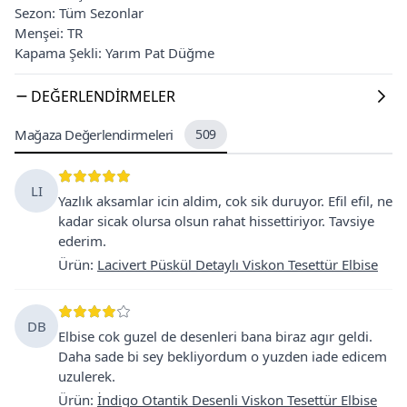
Sezon: Tüm Sezonlar
Menşei: TR
Kapama Şekli: Yarım Pat Düğme
DEĞERLENDIRMELER
Mağaza Değerlendirmeleri
509
LI
Yazlık aksamlar icin aldim, cok sik duruyor. Efil efil, ne
kadar sicak olursa olsun rahat hissettiriyor. Tavsiye
ederim.
Ürün
:
Lacivert Püskül Detaylı Viskon Tesettür Elbise
DB
Elbise cok guzel de desenleri bana biraz agır geldi.
Daha sade bi sey bekliyordum o yuzden iade edicem
uzulerek.
Ürün
:
İndigo Otantik Desenli Viskon Tesettür Elbise