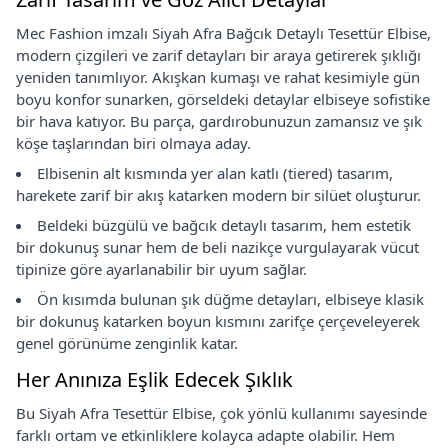
Mec Fashion imzalı Siyah Afra Bağcık Detaylı Tesettür Elbise,
modern çizgileri ve zarif detayları bir araya getirerek şıklığı
yeniden tanımlıyor. Akışkan kumaşı ve rahat kesimiyle gün
boyu konfor sunarken, görseldeki detaylar elbiseye sofistike
bir hava katıyor. Bu parça, gardırobunuzun zamansız ve şık
köşe taşlarından biri olmaya aday.
Elbisenin alt kısmında yer alan katlı (tiered) tasarım,
harekete zarif bir akış katarken modern bir silüet oluşturur.
Beldeki büzgülü ve bağcık detaylı tasarım, hem estetik
bir dokunuş sunar hem de beli nazikçe vurgulayarak vücut
tipinize göre ayarlanabilir bir uyum sağlar.
Ön kısımda bulunan şık düğme detayları, elbiseye klasik
bir dokunuş katarken boyun kısmını zarifçe çerçeveleyerek
genel görünüme zenginlik katar.
Her Anınıza Eşlik Edecek Şıklık
Bu Siyah Afra Tesettür Elbise, çok yönlü kullanımı sayesinde
farklı ortam ve etkinliklere kolayca adapte olabilir. Hem