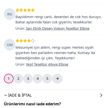
RG
Bayıldımm rengi canlı, desenleri de cok hos duruyo.
Bahar aylarında falan cok giyerim, tesekkürler.
Ürün
:
Sarı Etnik Desen Viskon Tesettür Elbise
ÜM
Mezuniyet için aldım, rengi süper. Herkes siyah
giyerken ben parladım resmen haha. Kumaşı da
beklediğimden iyi çıktı. Teşekkürler!
Ürün
:
Yeşil Tesettür Abiye Elbise
1
2
3
4
5
İADE & İPTAL
Ürünlerimi nasıl iade ederim?