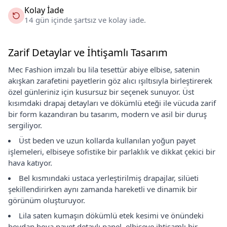
Kolay İade
14 gün içinde şartsız ve kolay iade.
Zarif Detaylar ve İhtişamlı Tasarım
Mec Fashion imzalı bu lila tesettür abiye elbise, satenin
akışkan zarafetini payetlerin göz alıcı ışıltısıyla birleştirerek
özel günleriniz için kusursuz bir seçenek sunuyor. Üst
kısımdaki drapaj detayları ve dökümlü eteği ile vücuda zarif
bir form kazandıran bu tasarım, modern ve asil bir duruş
sergiliyor.
Üst beden ve uzun kollarda kullanılan yoğun payet
işlemeleri, elbiseye sofistike bir parlaklık ve dikkat çekici bir
hava katıyor.
Bel kısmındaki ustaca yerleştirilmiş drapajlar, silüeti
şekillendirirken aynı zamanda hareketli ve dinamik bir
görünüm oluşturuyor.
Lila saten kumaşın dökümlü etek kesimi ve önündeki
boydan boya payet detaylı panel, elbiseye ihtişamlı bir