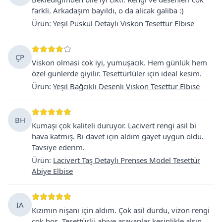
farkli. Arkadaşım bayıldı, o da alicak galiba :)
Ürün
:
Yeşil Püskül Detaylı Viskon Tesettür Elbise
ÇP
Viskon olmasi cok iyi, yumuşacık. Hem günlük hem
özel gunlerde giyilir. Tesettürlüler için ideal kesim.
Ürün
:
Yeşil Bağcıklı Desenli Viskon Tesettür Elbise
BH
Kumaşı çok kaliteli duruyor. Lacivert rengi asil bi
hava katmış. Bi davet için aldım gayet uygun oldu.
Tavsiye ederim.
Ürün
:
Lacivert Taş Detaylı Prenses Model Tesettür
Abiye Elbise
IA
Kızımın nişanı için aldım. Çok asil durdu, vizon rengi
cok hoş. Tesettürlü abiye arayanlar kesinlikle alsın.