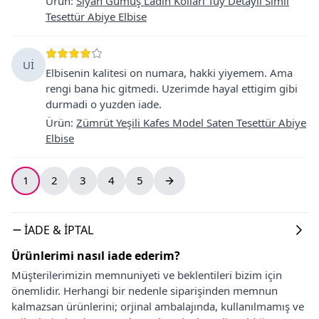
Ürün
:
Siyah Gümüş Ladin Kolları Tüy Detaylı Simli
Tesettür Abiye Elbise
Uİ
Elbisenin kalitesi on numara, hakki yiyemem. Ama
rengi bana hic gitmedi. Uzerimde hayal ettigim gibi
durmadi o yuzden iade.
Ürün
:
Zümrüt Yeşili Kafes Model Saten Tesettür Abiye
Elbise
1
2
3
4
5
İADE & İPTAL
Ürünlerimi nasıl iade ederim?
Müşterilerimizin memnuniyeti ve beklentileri bizim için
önemlidir. Herhangi bir nedenle siparişinden memnun
kalmazsan ürünlerini; orjinal ambalajında, kullanılmamış ve