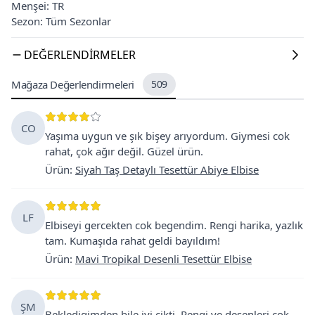
Menşei: TR
Sezon: Tüm Sezonlar
DEĞERLENDIRMELER
Mağaza Değerlendirmeleri
509
CO
Yaşıma uygun ve şık bişey arıyordum. Giymesi cok
rahat, çok ağır değil. Güzel ürün.
Ürün
:
Siyah Taş Detaylı Tesettür Abiye Elbise
LF
Elbiseyi gercekten cok begendim. Rengi harika, yazlık
tam. Kumaşıda rahat geldi bayıldım!
Ürün
:
Mavi Tropikal Desenli Tesettür Elbise
ŞM
Bekledigimden bile iyi cikti. Rengi ve desenleri cok