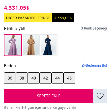
4.331,05₺
DİĞER PAZARYERLERİNDE
4.559,00₺
Renk
:
Siyah
3 Renk Seçeneği
Beden
Bedenimi Bul
36
38
40
42
44
46
SEPETE EKLE
Genellikle 1-3 gün içerisinde kargoya verilir