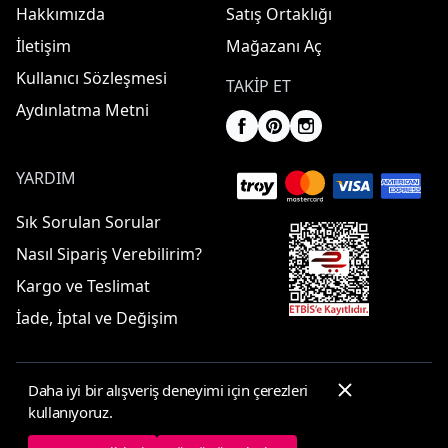
Hakkımızda
Satış Ortaklığı
İletişim
Mağazanı Aç
Kullanıcı Sözleşmesi
TAKIP ET
Aydınlatma Metni
YARDIM
Sık Sorulan Sorular
Nasıl Sipariş Verebilirim?
Kargo ve Teslimat
İade, İptal ve Değişim
Daha iyi bir alışveriş deneyimi için çerezleri
© 2025 ElbiseBul -
Her Hakkı Saklıdır
kullanıyoruz.
Çerez Tercihleri
Çerez Politikası