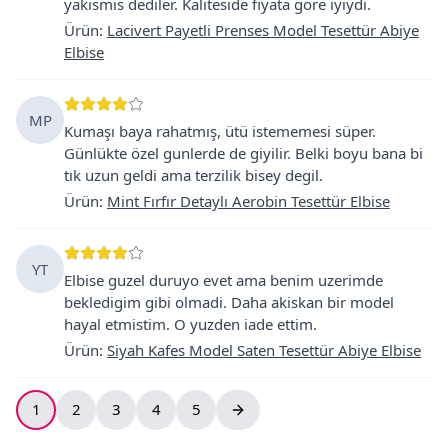
yakismis dediler. Kaliteside fiyata gore iyiydi.
Ürün
:
Lacivert Payetli Prenses Model Tesettür Abiye
Elbise
MP
Kumaşı baya rahatmış, ütü istememesi süper.
Günlükte özel gunlerde de giyilir. Belki boyu bana bi
tık uzun geldi ama terzilik bisey degil.
Ürün
:
Mint Fırfır Detaylı Aerobin Tesettür Elbise
YT
Elbise guzel duruyo evet ama benim uzerimde
bekledigim gibi olmadi. Daha akiskan bir model
hayal etmistim. O yuzden iade ettim.
Ürün
:
Siyah Kafes Model Saten Tesettür Abiye Elbise
1
2
3
4
5