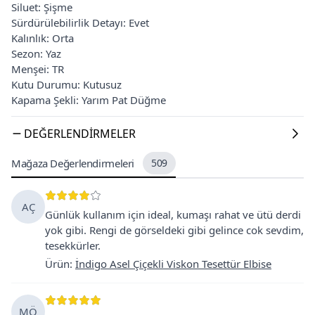
Siluet: Şişme
Sürdürülebilirlik Detayı: Evet
Kalınlık: Orta
Sezon: Yaz
Menşei: TR
Kutu Durumu: Kutusuz
Kapama Şekli: Yarım Pat Düğme
DEĞERLENDIRMELER
Mağaza Değerlendirmeleri
509
AÇ
Günlük kullanım için ideal, kumaşı rahat ve ütü derdi
yok gibi. Rengi de görseldeki gibi gelince cok sevdim,
tesekkürler.
Ürün
:
İndigo Asel Çiçekli Viskon Tesettür Elbise
MÖ