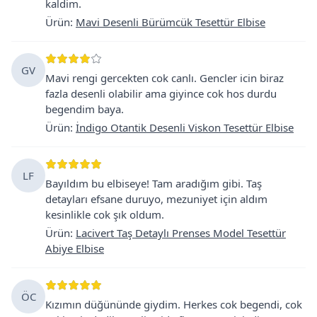
kaldim.
Ürün
:
Mavi Desenli Bürümcük Tesettür Elbise
GV
Mavi rengi gercekten cok canlı. Gencler icin biraz
fazla desenli olabilir ama giyince cok hos durdu
begendim baya.
Ürün
:
İndigo Otantik Desenli Viskon Tesettür Elbise
LF
Bayıldım bu elbiseye! Tam aradığım gibi. Taş
detayları efsane duruyo, mezuniyet için aldım
kesinlikle cok şık oldum.
Ürün
:
Lacivert Taş Detaylı Prenses Model Tesettür
Abiye Elbise
ÖC
Kızımın düğününde giydim. Herkes cok begendi, cok