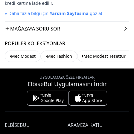
kredi kartına iade edilir.
»
Daha fazla bilgi için
Yardım Sayfasına
göz at
MAĞAZAYA SORU SOR
POPÜLER KOLEKSIYONLAR
Mec Modest
Mec Fashion
Mec Modest Tesettür Tun
UYGULAMAYA ÖZEL FIRSATLAR
ElbiseBul Uygulamasını İndir
İNDİR
İNDİR
Google Play
App Store
ELBISEBUL
ARAMIZA KATIL