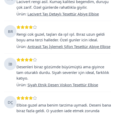
Lacivert rengi asil. Kumaş kalitesi begendim, duruşu
çok zarif. Özel günlerde rahatlıkla giyilir.
Ürün
:
Lacivert Taş Detaylı Tesettür Abiye Elbise
BR
Rengi cok guzel, taşları da ışıl ışıl. Bıraz uzun geldi
boyu ama terzi halleder. Özel gunler icin ideal.
Ürün
:
Antrasit Taş İşlemeli Şifon Tesettür Abiye Elbise
İB
Desenleri biraz gözümde büyümüştü ama giyince
tam oturaklı durdu. Siyah sevenler için ideal, farklılık
katıyo.
Ürün
:
Siyah Etnik Desen Viskon Tesettür Elbise
DÇ
Elbise guzel ama benim tarzima uymadi. Deseni bana
biraz fazla geldi. O yuzden iade etmek zorunda