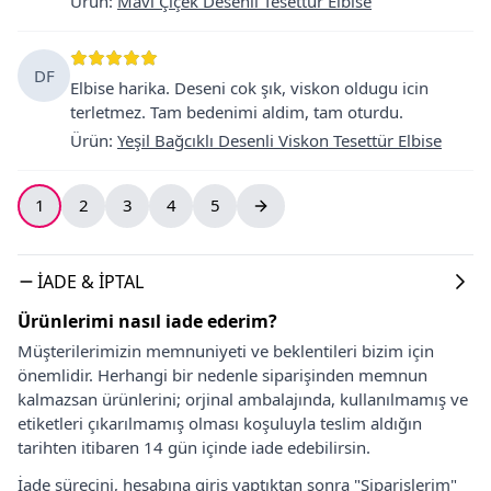
Ürün
:
Mavi Çiçek Desenli Tesettür Elbise
DF
Elbise harika. Deseni cok şık, viskon oldugu icin
terletmez. Tam bedenimi aldim, tam oturdu.
Ürün
:
Yeşil Bağcıklı Desenli Viskon Tesettür Elbise
1
2
3
4
5
İADE & İPTAL
Ürünlerimi nasıl iade ederim?
Müşterilerimizin memnuniyeti ve beklentileri bizim için
önemlidir. Herhangi bir nedenle siparişinden memnun
kalmazsan ürünlerini; orjinal ambalajında, kullanılmamış ve
etiketleri çıkarılmamış olması koşuluyla teslim aldığın
tarihten itibaren 14 gün içinde iade edebilirsin.
İade sürecini, hesabına giriş yaptıktan sonra "Siparişlerim"