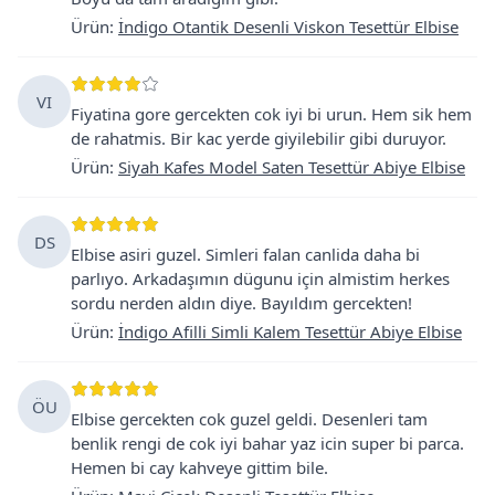
Ürün
:
İndigo Otantik Desenli Viskon Tesettür Elbise
VI
Fiyatina gore gercekten cok iyi bi urun. Hem sik hem
de rahatmis. Bir kac yerde giyilebilir gibi duruyor.
Ürün
:
Siyah Kafes Model Saten Tesettür Abiye Elbise
DS
Elbise asiri guzel. Simleri falan canlida daha bi
parlıyo. Arkadaşımın dügunu için almistim herkes
sordu nerden aldın diye. Bayıldım gercekten!
Ürün
:
İndigo Afilli Simli Kalem Tesettür Abiye Elbise
ÖU
Elbise gercekten cok guzel geldi. Desenleri tam
benlik rengi de cok iyi bahar yaz icin super bi parca.
Hemen bi cay kahveye gittim bile.