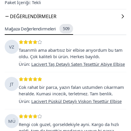
Paket İçeriği: Tekli
DEĞERLENDIRMELER
Mağaza Değerlendirmeleri
509
VZ
Tasarımlı ama abartısız bir elbise arıyordum bu tam
oldu. Çok kaliteli bi ürün. Herkes bayıldı.
Ürün
:
Lacivert Taş Detaylı Saten Tesettür Abiye Elbise
JT
Cok rahat bir parca, yazın falan ustumden cıkarmam
heralde. Kumasi incecik, terletmez. Tam benlik.
Ürün
:
Lacivert Püskül Detaylı Viskon Tesettür Elbise
MÜ
Rengi cok guzel, gorseldekiyle ayni. Kargo da hızlı
geldi, tam da tesettür modasına uygun bi parca.