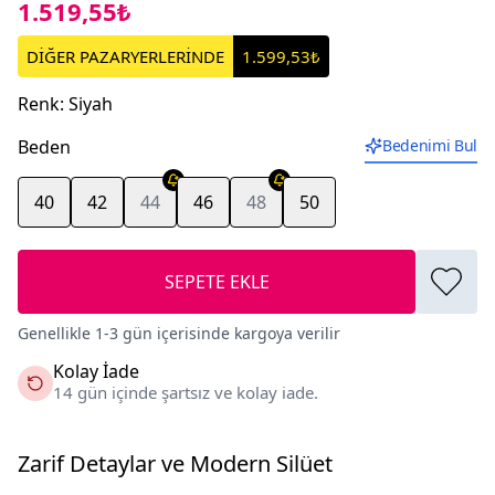
1.519,55₺
DİĞER PAZARYERLERİNDE
1.599,53₺
Renk
:
Siyah
Beden
Bedenimi Bul
40
42
44
46
48
50
SEPETE EKLE
Genellikle 1-3 gün içerisinde kargoya verilir
Kolay İade
14 gün içinde şartsız ve kolay iade.
Zarif Detaylar ve Modern Silüet