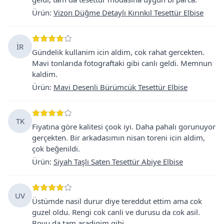
Ürün
:
Vizon Düğme Detaylı Kırınkıl Tesettür Elbise
İR
Gündelik kullanim icin aldim, cok rahat gercekten.
Mavi tonlarıda fotograftaki gibi canlı geldi. Memnun
kaldim.
Ürün
:
Mavi Desenli Bürümcük Tesettür Elbise
TK
Fiyatına göre kalitesi çook iyi. Daha pahalı gorunuyor
gerçekten. Bir arkadasımın nisan toreni icin aldim,
çok beğenildi.
Ürün
:
Siyah Taşlı Saten Tesettür Abiye Elbise
UV
Üstümde nasil durur diye tereddut ettim ama cok
guzel oldu. Rengi cok canli ve durusu da cok asil.
Boyu da tam aradigim gibi.