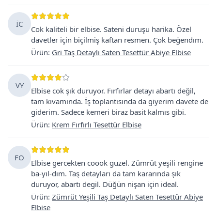
İC
Cok kaliteli bir elbise. Sateni duruşu harika. Özel
davetler için biçilmiş kaftan resmen. Çok beğendım.
Ürün
:
Gri Taş Detaylı Saten Tesettür Abiye Elbise
VY
Elbise cok şık duruyor. Fırfırlar detayı abartı değil,
tam kıvamında. İş toplantısında da giyerim davete de
giderim. Sadece kemeri biraz basit kalmıs gibi.
Ürün
:
Krem Fırfırlı Tesettür Elbise
FO
Elbise gercekten coook guzel. Zümrüt yeşili rengine
ba-yıl-dım. Taş detayları da tam kararında şık
duruyor, abartı degil. Düğün nişan için ideal.
Ürün
:
Zümrüt Yeşili Taş Detaylı Saten Tesettür Abiye
Elbise