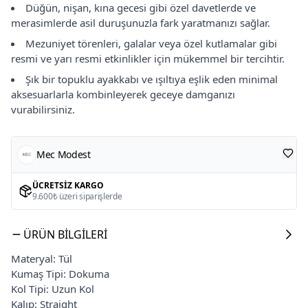
Düğün, nişan, kına gecesi gibi özel davetlerde ve
merasimlerde asil duruşunuzla fark yaratmanızı sağlar.
Mezuniyet törenleri, galalar veya özel kutlamalar gibi
resmi ve yarı resmi etkinlikler için mükemmel bir tercihtir.
Şık bir topuklu ayakkabı ve ışıltıya eşlik eden minimal
aksesuarlarla kombinleyerek geceye damganızı
vurabilirsiniz.
Mec Modest
ÜCRETSIZ KARGO
9.600₺ üzeri siparişlerde
ÜRÜN BILGILERI
Materyal: Tül
Kumaş Tipi: Dokuma
Kol Tipi: Uzun Kol
Kalıp: Straight