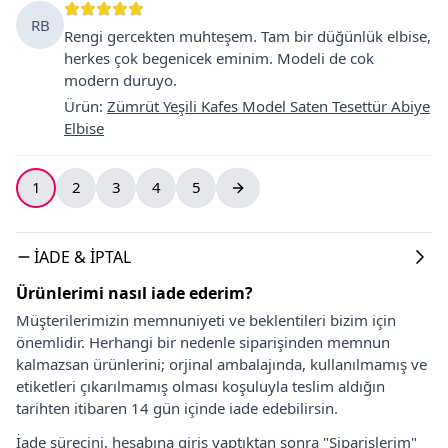
RB
Rengi gercekten muhteşem. Tam bir düğünlük elbise,
herkes çok begenicek eminim. Modeli de cok
modern duruyo.
Ürün
:
Zümrüt Yeşili Kafes Model Saten Tesettür Abiye
Elbise
1
2
3
4
5
İADE & İPTAL
Ürünlerimi nasıl iade ederim?
Müşterilerimizin memnuniyeti ve beklentileri bizim için
önemlidir. Herhangi bir nedenle siparişinden memnun
kalmazsan ürünlerini; orjinal ambalajında, kullanılmamış ve
etiketleri çıkarılmamış olması koşuluyla teslim aldığın
tarihten itibaren 14 gün içinde iade edebilirsin.
İade sürecini, hesabına giriş yaptıktan sonra "Siparişlerim"