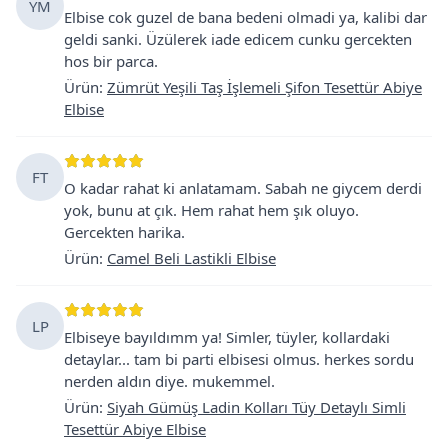
YM
Elbise cok guzel de bana bedeni olmadi ya, kalibi dar
geldi sanki. Üzülerek iade edicem cunku gercekten
hos bir parca.
Ürün
:
Zümrüt Yeşili Taş İşlemeli Şifon Tesettür Abiye
Elbise
FT
O kadar rahat ki anlatamam. Sabah ne giycem derdi
yok, bunu at çık. Hem rahat hem şık oluyo.
Gercekten harika.
Ürün
:
Camel Beli Lastikli Elbise
LP
Elbiseye bayıldımm ya! Simler, tüyler, kollardaki
detaylar... tam bi parti elbisesi olmus. herkes sordu
nerden aldın diye. mukemmel.
Ürün
:
Siyah Gümüş Ladin Kolları Tüy Detaylı Simli
Tesettür Abiye Elbise