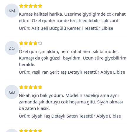
KM
Kumas kalitesi harika. Uzerime giydigimde cok rahat
ettim. Ozel gunler icinde tercih edilebilir cok zarif.
Ürün
:
Asit Beli Büzgülü Kemerli Tesettür Elbise
ZG
Özel gün için aldim, hem rahat hem şık bi model.
Kumaşı da çok güzel, bayıldım. Uzun süre giyebilirim
heralde.
Ürün
:
Yeşil Yan Şerit Taş Detaylı Tesettür Abiye Elbise
GB
Nikah için bakıyodum. Modelin sadeliği ama aynı
zamanda şık duruşu cok hoşuma gitti. Siyah olması
da zaten klasik.
Ürün
:
Siyah Taş Detaylı Saten Tesettür Abiye Elbise