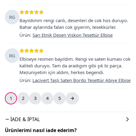
RG
Bayıldımm rengi canlı, desenleri de cok hos duruyo.
Bahar aylarında falan cok giyerim, tesekkürler.
Ürün
:
Sarı Etnik Desen Viskon Tesettür Elbise
RG
Elbiseye resmen bayıldım. Rengi ve saten kuması cok
kaliteli duruyo. Tam da aradıgım gibi şık bi parça.
Mezuniyetim için aldım, herkes begendi.
Ürün
:
Lacivert Taşlı Saten Bordo Tesettür Abiye Elbise
1
2
3
4
5
İADE & İPTAL
Ürünlerimi nasıl iade ederim?