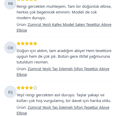
RB
Rengi gercekten muhteşem. Tam bir düğünlük elbise,
herkes çok begenicek eminim. Modeli de cok
modern duruyo.
Ürün
:
Zümrüt Yeşili Kafes Model Saten Tesettür Abiye
Elbise
ÖB
Düğün için aldım, tam aradığım abiye! Hem tesettüre
uygun hem de çok şık. Bütün gece iltifat yağmuruna
tutuldum resmen.
Ürün
:
Zümrüt Yeşili Taş İşlemeli Şifon Tesettür Abiye
Elbise
BŞ
Yeşil rengi gercekten asil duruyo. Taşlar yakayı ve
kolları çok hoş vurgulamış, bir davet için harika oldu.
Ürün
:
Zümrüt Yeşili Taş İşlemeli Şifon Tesettür Abiye
Elbise