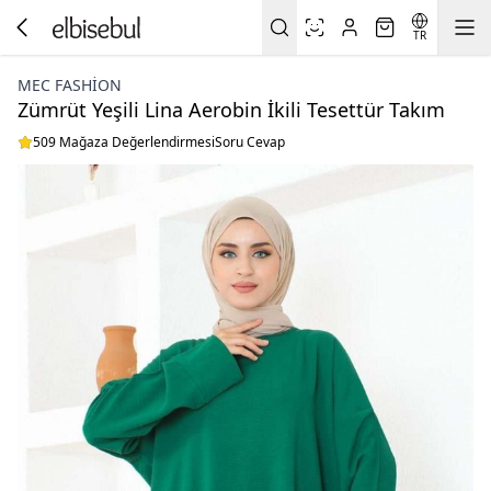
TR
MEC FASHION
Zümrüt Yeşili Lina Aerobin İkili Tesettür Takım
509 Mağaza Değerlendirmesi
Soru Cevap