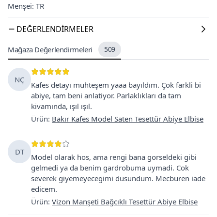
Menşei: TR
DEĞERLENDIRMELER
Mağaza Değerlendirmeleri
509
NÇ
Kafes detayı muhteşem yaaa bayıldım. Çok farkli bi
abiye, tam beni anlatiyor. Parlaklıkları da tam
kivamında, ışıl ışıl.
Ürün
:
Bakır Kafes Model Saten Tesettür Abiye Elbise
DT
Model olarak hos, ama rengi bana gorseldeki gibi
gelmedi ya da benim gardrobuma uymadi. Cok
severek giyemeyecegimi dusundum. Mecburen iade
edicem.
Ürün
:
Vizon Manşeti Bağcıklı Tesettür Abiye Elbise