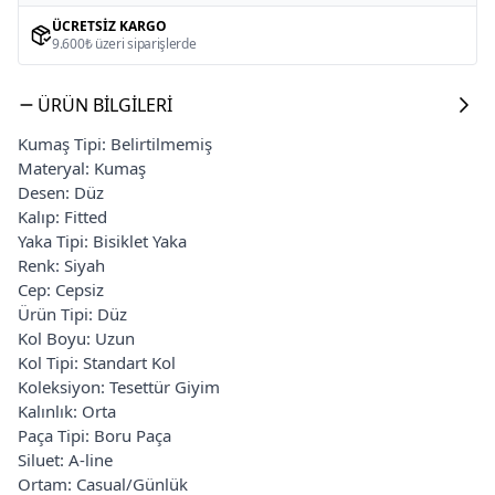
ÜCRETSIZ KARGO
9.600₺ üzeri siparişlerde
ÜRÜN BILGILERI
Kumaş Tipi: Belirtilmemiş
Materyal: Kumaş
Desen: Düz
Kalıp: Fitted
Yaka Tipi: Bisiklet Yaka
Renk: Siyah
Cep: Cepsiz
Ürün Tipi: Düz
Kol Boyu: Uzun
Kol Tipi: Standart Kol
Koleksiyon: Tesettür Giyim
Kalınlık: Orta
Paça Tipi: Boru Paça
Siluet: A-line
Ortam: Casual/Günlük