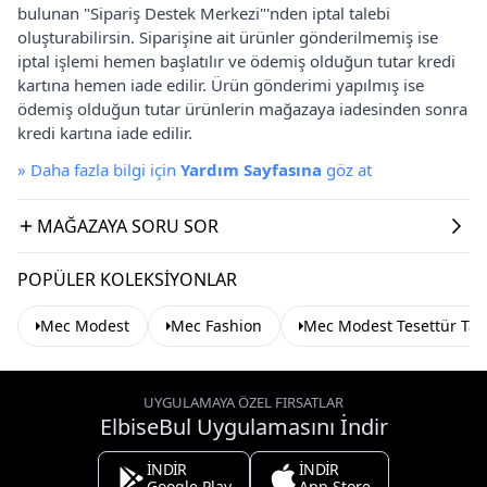
bulunan "Sipariş Destek Merkezi"'nden iptal talebi
oluşturabilirsin. Siparişine ait ürünler gönderilmemiş ise
iptal işlemi hemen başlatılır ve ödemiş olduğun tutar kredi
kartına hemen iade edilir. Ürün gönderimi yapılmış ise
ödemiş olduğun tutar ürünlerin mağazaya iadesinden sonra
kredi kartına iade edilir.
»
Daha fazla bilgi için
Yardım Sayfasına
göz at
MAĞAZAYA SORU SOR
POPÜLER KOLEKSIYONLAR
Mec Modest
Mec Fashion
Mec Modest Tesettür Ta
UYGULAMAYA ÖZEL FIRSATLAR
ElbiseBul Uygulamasını İndir
İNDİR
İNDİR
Google Play
App Store