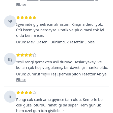
Elbise
YF
İşyerinde giymek icin almistim. Kırışma derdi yok,
ütü istemiyor nerdeyse. Pratik ve şık olmasi cok iyi
oldu benim icin.
Ürün
:
Mavi Desenli Bürümcük Tesettür Elbise
BŞ
Yeşil rengi gercekten asil duruyo. Taşlar yakayı ve
kolları çok hoş vurgulamış, bir davet için harika oldu.
Ürün
:
Zümrüt Yeşili Taş İşlemeli Şifon Tesettür Abiye
Elbise
IL
Rengi cok canlı ama giyince tam oldu. Kemerle beli
cok guzel oturdu, rahatlığı da super. Hem gunluk
hem ozel gun icin giyilebilir.