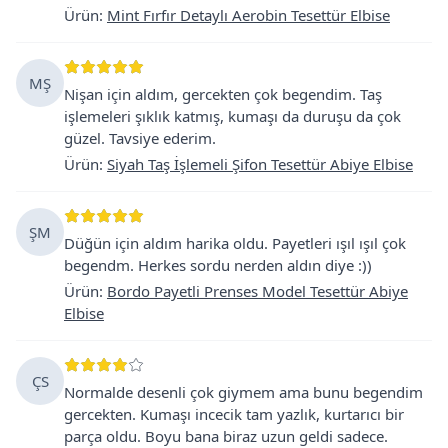
Ürün
:
Mint Fırfır Detaylı Aerobin Tesettür Elbise
MŞ
Nişan için aldım, gercekten çok begendim. Taş
işlemeleri şıklık katmış, kumaşı da duruşu da çok
güzel. Tavsiye ederim.
Ürün
:
Siyah Taş İşlemeli Şifon Tesettür Abiye Elbise
ŞM
Düğün için aldım harika oldu. Payetleri ışıl ışıl çok
begendm. Herkes sordu nerden aldın diye :))
Ürün
:
Bordo Payetli Prenses Model Tesettür Abiye
Elbise
ÇS
Normalde desenli çok giymem ama bunu begendim
gercekten. Kumaşı incecik tam yazlık, kurtarıcı bir
parça oldu. Boyu bana biraz uzun geldi sadece.