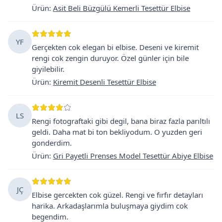
Ürün
:
Asit Beli Büzgülü Kemerli Tesettür Elbise
YF
Gerçekten cok elegan bi elbise. Deseni ve kiremit
rengi cok zengin duruyor. Özel günler için bile
giyilebilir.
Ürün
:
Kiremit Desenli Tesettür Elbise
LS
Rengi fotograftaki gibi degil, bana biraz fazla parıltılı
geldi. Daha mat bi ton bekliyodum. O yuzden geri
gonderdim.
Ürün
:
Gri Payetli Prenses Model Tesettür Abiye Elbise
JÇ
Elbise gercekten cok güzel. Rengi ve fırfır detayları
harika. Arkadaşlarımla buluşmaya giydim cok
begendim.