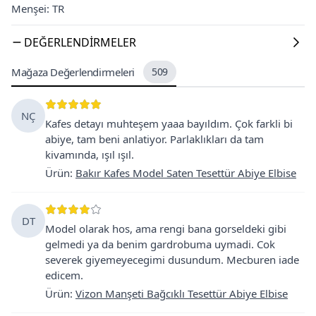
Menşei: TR
DEĞERLENDIRMELER
Mağaza Değerlendirmeleri
509
NÇ
Kafes detayı muhteşem yaaa bayıldım. Çok farkli bi
abiye, tam beni anlatiyor. Parlaklıkları da tam
kivamında, ışıl ışıl.
Ürün
:
Bakır Kafes Model Saten Tesettür Abiye Elbise
DT
Model olarak hos, ama rengi bana gorseldeki gibi
gelmedi ya da benim gardrobuma uymadi. Cok
severek giyemeyecegimi dusundum. Mecburen iade
edicem.
Ürün
:
Vizon Manşeti Bağcıklı Tesettür Abiye Elbise