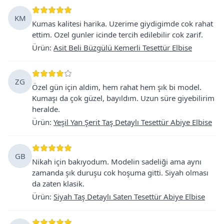
KM
Kumas kalitesi harika. Uzerime giydigimde cok rahat
ettim. Ozel gunler icinde tercih edilebilir cok zarif.
Ürün
:
Asit Beli Büzgülü Kemerli Tesettür Elbise
ZG
Özel gün için aldim, hem rahat hem şık bi model.
Kumaşı da çok güzel, bayıldım. Uzun süre giyebilirim
heralde.
Ürün
:
Yeşil Yan Şerit Taş Detaylı Tesettür Abiye Elbise
GB
Nikah için bakıyodum. Modelin sadeliği ama aynı
zamanda şık duruşu cok hoşuma gitti. Siyah olması
da zaten klasik.
Ürün
:
Siyah Taş Detaylı Saten Tesettür Abiye Elbise