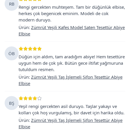
RB
Rengi gercekten muhteşem. Tam bir düğünlük elbise,
herkes çok begenicek eminim. Modeli de cok
modern duruyo.
Ürün
:
Zümrüt Yeşili Kafes Model Saten Tesettür Abiye
Elbise
ÖB
Düğün için aldım, tam aradığım abiye! Hem tesettüre
uygun hem de çok şık. Bütün gece iltifat yağmuruna
tutuldum resmen.
Ürün
:
Zümrüt Yeşili Taş İşlemeli Şifon Tesettür Abiye
Elbise
BŞ
Yeşil rengi gercekten asil duruyo. Taşlar yakayı ve
kolları çok hoş vurgulamış, bir davet için harika oldu.
Ürün
:
Zümrüt Yeşili Taş İşlemeli Şifon Tesettür Abiye
Elbise