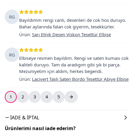
RG
Bayıldımm rengi canlı, desenleri de cok hos duruyo.
Bahar aylarında falan cok giyerim, tesekkürler.
Ürün
:
Sarı Etnik Desen Viskon Tesettür Elbise
RG
Elbiseye resmen bayıldım. Rengi ve saten kuması cok
kaliteli duruyo. Tam da aradıgım gibi şık bi parça.
Mezuniyetim için aldım, herkes begendi.
Ürün
:
Lacivert Taşlı Saten Bordo Tesettür Abiye Elbise
1
2
3
4
5
İADE & İPTAL
Ürünlerimi nasıl iade ederim?