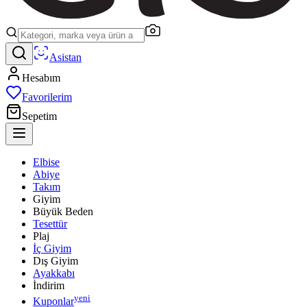
Asistan
Hesabım
Favorilerim
Sepetim
Elbise
Abiye
Takım
Giyim
Büyük Beden
Tesettür
Plaj
İç Giyim
Dış Giyim
Ayakkabı
İndirim
yeni
Kuponlar