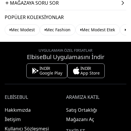
MAĞAZAYA SORU SOR
POPÜLER KOLEKSIYONLAR
Mec Modest
Mec Fashion
Mec Modest Etek
Me
UYGULAMAYA ÖZEL FIRSATLAR
ElbiseBul Uygulamasını İndir
İNDİR
İNDİR
Google Play
App Store
ELBISEBUL
ARAMIZA KATIL
Hakkımızda
Satış Ortaklığı
İletişim
Mağazanı Aç
Kullanıcı Sözleşmesi