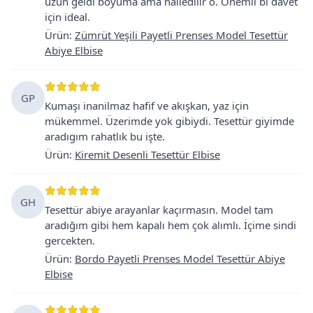
uzun geldi boyuma ama halledilir o. Önemli bi davet
için ideal.
Ürün
:
Zümrüt Yeşili Payetli Prenses Model Tesettür
Abiye Elbise
GP
Kumaşı inanilmaz hafif ve akışkan, yaz için
mükemmel. Üzerimde yok gibiydi. Tesettür giyimde
aradıgım rahatlık bu işte.
Ürün
:
Kiremit Desenli Tesettür Elbise
GH
Tesettür abiye arayanlar kaçırmasın. Model tam
aradığım gibi hem kapalı hem çok alımlı. İçime sindi
gercekten.
Ürün
:
Bordo Payetli Prenses Model Tesettür Abiye
Elbise