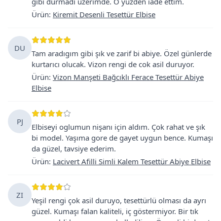
gibi durmadı uzerimde. O yuzden iade ettim.
Ürün
:
Kiremit Desenli Tesettür Elbise
DU
Tam aradıgım gibi şık ve zarif bi abiye. Özel günlerde
kurtarıcı olucak. Vizon rengi de cok asil duruyor.
Ürün
:
Vizon Manşeti Bağcıklı Ferace Tesettür Abiye
Elbise
PJ
Elbiseyi oglumun nişanı için aldım. Çok rahat ve şık
bi model. Yaşıma gore de gayet uygun bence. Kumaşı
da güzel, tavsiye ederim.
Ürün
:
Lacivert Afilli Simli Kalem Tesettür Abiye Elbise
ZI
Yeşil rengi çok asil duruyo, tesettürlü olması da ayrı
güzel. Kumaşı falan kaliteli, iç göstermiyor. Bir tık