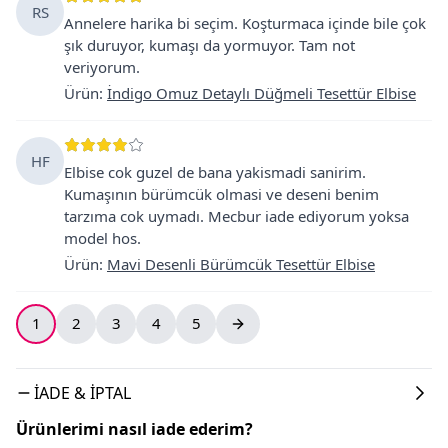
RS
Annelere harika bi seçim. Koşturmaca içinde bile çok
şık duruyor, kumaşı da yormuyor. Tam not
veriyorum.
Ürün
:
İndigo Omuz Detaylı Düğmeli Tesettür Elbise
HF
Elbise cok guzel de bana yakismadi sanirim.
Kumaşının bürümcük olmasi ve deseni benim
tarzıma cok uymadı. Mecbur iade ediyorum yoksa
model hos.
Ürün
:
Mavi Desenli Bürümcük Tesettür Elbise
1
2
3
4
5
İADE & İPTAL
Ürünlerimi nasıl iade ederim?