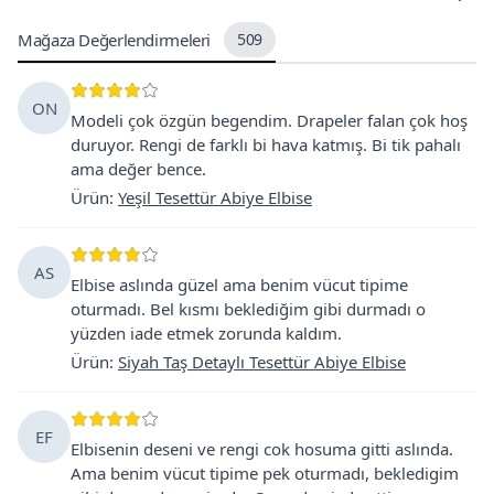
Mağaza Değerlendirmeleri
509
ON
Modeli çok özgün begendim. Drapeler falan çok hoş
duruyor. Rengi de farklı bi hava katmış. Bi tik pahalı
ama değer bence.
Ürün
:
Yeşil Tesettür Abiye Elbise
AS
Elbise aslında güzel ama benim vücut tipime
oturmadı. Bel kısmı beklediğim gibi durmadı o
yüzden iade etmek zorunda kaldım.
Ürün
:
Siyah Taş Detaylı Tesettür Abiye Elbise
EF
Elbisenin deseni ve rengi cok hosuma gitti aslında.
Ama benim vücut tipime pek oturmadı, bekledigim