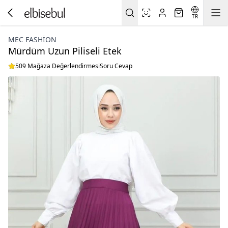
TR
MEC FASHION
Mürdüm Uzun Piliseli Etek
509 Mağaza Değerlendirmesi
Soru Cevap