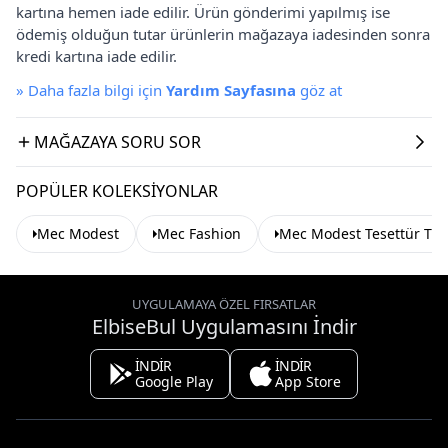
kartına hemen iade edilir. Ürün gönderimi yapılmış ise
ödemiş olduğun tutar ürünlerin mağazaya iadesinden sonra
kredi kartına iade edilir.
»
Daha fazla bilgi için
Yardım Sayfasına
göz at
MAĞAZAYA SORU SOR
POPÜLER KOLEKSIYONLAR
Mec Modest
Mec Fashion
Mec Modest Tesettür Tun
UYGULAMAYA ÖZEL FIRSATLAR
ElbiseBul Uygulamasını İndir
İNDİR
İNDİR
Google Play
App Store