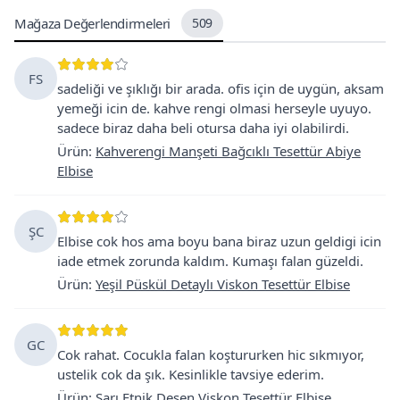
Mağaza Değerlendirmeleri
509
FS
sadeliği ve şıklığı bir arada. ofis için de uygün, aksam
yemeği icin de. kahve rengi olmasi herseyle uyuyo.
sadece biraz daha beli otursa daha iyi olabilirdi.
Ürün
:
Kahverengi Manşeti Bağcıklı Tesettür Abiye
Elbise
ŞC
Elbise cok hos ama boyu bana biraz uzun geldigi icin
iade etmek zorunda kaldım. Kumaşı falan güzeldi.
Ürün
:
Yeşil Püskül Detaylı Viskon Tesettür Elbise
GC
Cok rahat. Cocukla falan koştururken hic sıkmıyor,
ustelik cok da şık. Kesinlikle tavsiye ederim.
Ürün
:
Sarı Etnik Desen Viskon Tesettür Elbise