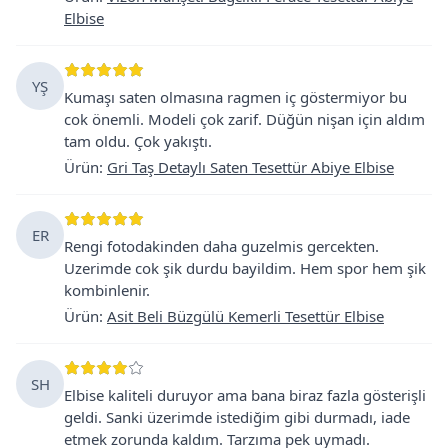
Elbise
YŞ
Kumaşı saten olmasına ragmen iç göstermiyor bu
cok önemli. Modeli çok zarif. Düğün nişan için aldım
tam oldu. Çok yakıştı.
Ürün
:
Gri Taş Detaylı Saten Tesettür Abiye Elbise
ER
Rengi fotodakinden daha guzelmis gercekten.
Uzerimde cok şik durdu bayildim. Hem spor hem şik
kombinlenir.
Ürün
:
Asit Beli Büzgülü Kemerli Tesettür Elbise
SH
Elbise kaliteli duruyor ama bana biraz fazla gösterişli
geldi. Sanki üzerimde istediğim gibi durmadı, iade
etmek zorunda kaldım. Tarzıma pek uymadı.