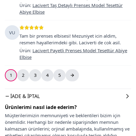
Ürün
:
Lacivert Taş Detaylı Prenses Model Tesettür
Abiye Elbise
VU
Tam bir prenses elbisesi! Mezuniyet icin aldim,
resmen hayallerimdeki gibi. Laciverti de cok asil.
Ürün
:
Lacivert Payetli Prenses Model Tesettür Abiye
Elbise
1
2
3
4
5
İADE & İPTAL
Ürünlerimi nasıl iade ederim?
Müşterilerimizin memnuniyeti ve beklentileri bizim için
önemlidir. Herhangi bir nedenle siparişinden memnun
kalmazsan ürünlerini; orjinal ambalajında, kullanılmamış ve
etiketleri çıkarılmamış olması koşuluyla teslim aldığın