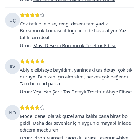
ÜÇ
Cok tatli bi elbise, rengi deseni tam yazlik.
Bursumcuk kumasi oldugu icin de hava aliyor. Yaz
tatili icin ideal.
Ürün
:
Mavi Desenli Bürümcük Tesettür Elbise
RV
Abiyle elbiseye bayıldım, yanindaki tas detayi çok şık
duruyo. Bi nikah için almistim, herkes çok beğendi.
Tam bi trend parca.
Ürün
:
Yeşil Yan Şerit Taş Detaylı Tesettür Abiye Elbise
NO
Model genel olarak guzel ama kalıbı bana biraz bol
geldi. Daha dar sevenler için uygun olmayabilir iade
edicem mecburen.
Ürün
:
Vizon Manşeti Bağcıklı Ferace Tesettür Abiye