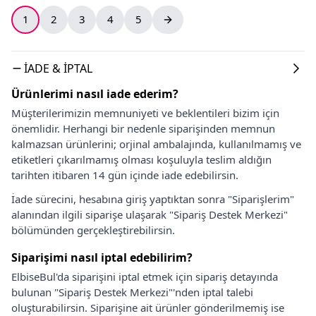
1
2
3
4
5
İADE & İPTAL
Ürünlerimi nasıl iade ederim?
Müşterilerimizin memnuniyeti ve beklentileri bizim için
önemlidir. Herhangi bir nedenle siparişinden memnun
kalmazsan ürünlerini; orjinal ambalajında, kullanılmamış ve
etiketleri çıkarılmamış olması koşuluyla teslim aldığın
tarihten itibaren 14 gün içinde iade edebilirsin.
İade sürecini, hesabına giriş yaptıktan sonra "Siparişlerim"
alanından ilgili siparişe ulaşarak "Sipariş Destek Merkezi"
bölümünden gerçekleştirebilirsin.
Siparişimi nasıl iptal edebilirim?
ElbiseBul'da siparişini iptal etmek için sipariş detayında
bulunan "Sipariş Destek Merkezi"'nden iptal talebi
oluşturabilirsin. Siparişine ait ürünler gönderilmemiş ise