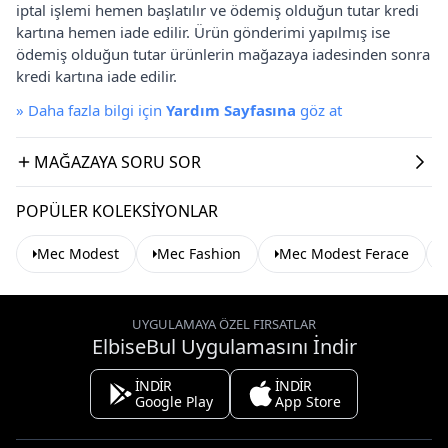
iptal işlemi hemen başlatılır ve ödemiş olduğun tutar kredi
kartına hemen iade edilir. Ürün gönderimi yapılmış ise
ödemiş olduğun tutar ürünlerin mağazaya iadesinden sonra
kredi kartına iade edilir.
»
Daha fazla bilgi için
Yardım Sayfasına
göz at
MAĞAZAYA SORU SOR
POPÜLER KOLEKSIYONLAR
Mec Modest
Mec Fashion
Mec Modest Ferace
UYGULAMAYA ÖZEL FIRSATLAR
ElbiseBul Uygulamasını İndir
İNDİR
İNDİR
Google Play
App Store