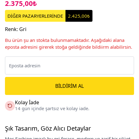
2.375,00₺
DİĞER PAZARYERLERİNDE
2.425,00₺
Renk
:
Gri
Bu ürün şu an stokta bulunmamaktadır. Aşağıdaki alana
eposta adresini girerek stoğa geldiğinde bildiirm alabilirsin.
BILDIRIM AL
Kolay İade
14 gün içinde şartsız ve kolay iade.
Şık Tasarım, Göz Alıcı Detaylar
Mec Fashion imzalı bu gri ferace, modern ve zarif bir silüet