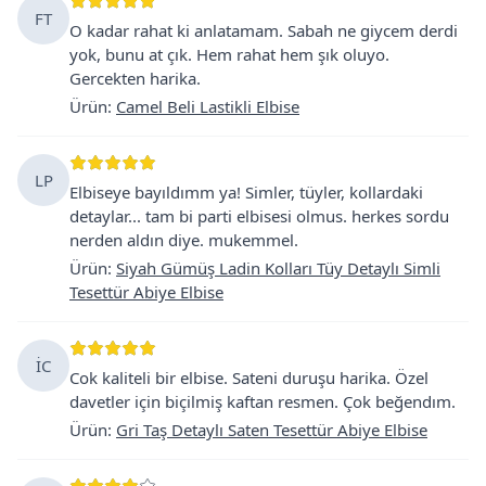
FT
O kadar rahat ki anlatamam. Sabah ne giycem derdi
yok, bunu at çık. Hem rahat hem şık oluyo.
Gercekten harika.
Ürün
:
Camel Beli Lastikli Elbise
LP
Elbiseye bayıldımm ya! Simler, tüyler, kollardaki
detaylar... tam bi parti elbisesi olmus. herkes sordu
nerden aldın diye. mukemmel.
Ürün
:
Siyah Gümüş Ladin Kolları Tüy Detaylı Simli
Tesettür Abiye Elbise
İC
Cok kaliteli bir elbise. Sateni duruşu harika. Özel
davetler için biçilmiş kaftan resmen. Çok beğendım.
Ürün
:
Gri Taş Detaylı Saten Tesettür Abiye Elbise