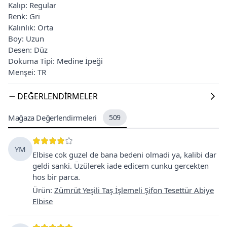
Kalıp: Regular
Renk: Gri
Kalınlık: Orta
Boy: Uzun
Desen: Düz
Dokuma Tipi: Medine İpeği
Menşei: TR
DEĞERLENDIRMELER
Mağaza Değerlendirmeleri
509
YM
Elbise cok guzel de bana bedeni olmadi ya, kalibi dar
geldi sanki. Üzülerek iade edicem cunku gercekten
hos bir parca.
Ürün
:
Zümrüt Yeşili Taş İşlemeli Şifon Tesettür Abiye
Elbise