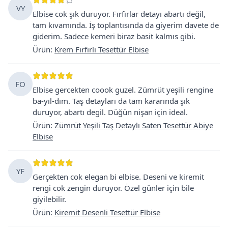
VY
Elbise cok şık duruyor. Fırfırlar detayı abartı değil,
tam kıvamında. İş toplantısında da giyerim davete de
giderim. Sadece kemeri biraz basit kalmıs gibi.
Ürün
:
Krem Fırfırlı Tesettür Elbise
FO
Elbise gercekten coook guzel. Zümrüt yeşili rengine
ba-yıl-dım. Taş detayları da tam kararında şık
duruyor, abartı degil. Düğün nişan için ideal.
Ürün
:
Zümrüt Yeşili Taş Detaylı Saten Tesettür Abiye
Elbise
YF
Gerçekten cok elegan bi elbise. Deseni ve kiremit
rengi cok zengin duruyor. Özel günler için bile
giyilebilir.
Ürün
:
Kiremit Desenli Tesettür Elbise