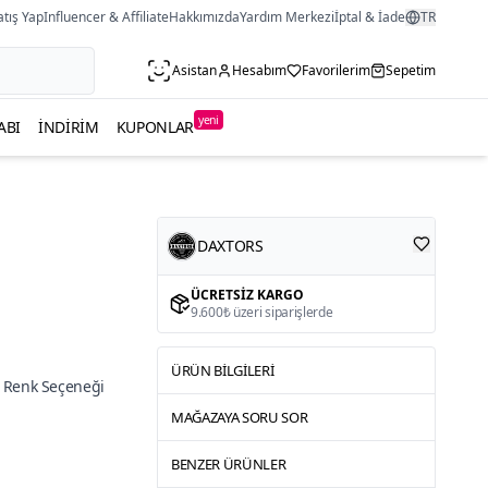
atış Yap
Influencer & Affiliate
Hakkımızda
Yardım Merkezi
İptal & İade
TR
Asistan
Hesabım
Favorilerim
Sepetim
yeni
ABI
İNDIRIM
KUPONLAR
DAXTORS
ÜCRETSIZ KARGO
9.600₺ üzeri siparişlerde
ÜRÜN BILGILERI
 Renk Seçeneği
MAĞAZAYA SORU SOR
BENZER ÜRÜNLER