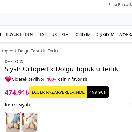
ElbiseBul'da S
M
BÜYÜK BEDEN
TESETTÜR
PLAJ
İÇ GIYIM
DIŞ GIYIM
AYAKK
rtopedik Dolgu Topuklu Terlik
DAXTORS
Siyah Ortopedik Dolgu Topuklu Terlik
Giderek seviliyor!
100+
kişinin favorisi!
474,91₺
DİĞER PAZARYERLERİNDE
499,90₺
Renk
:
Siyah
2