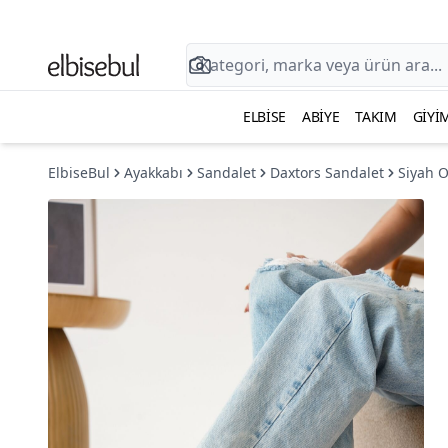
ELBISE
ABIYE
TAKIM
GIYI
ElbiseBul
Ayakkabı
Sandalet
Daxtors Sandalet
Siyah O