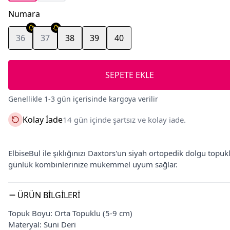
Numara
36
37
38
39
40
SEPETE EKLE
Genellikle 1-3 gün içerisinde kargoya verilir
Kolay İade
14 gün içinde şartsız ve kolay iade.
ElbiseBul ile şıklığınızı Daxtors'un siyah ortopedik dolgu topuk
günlük kombinlerinize mükemmel uyum sağlar.
ÜRÜN BILGILERI
Topuk Boyu: Orta Topuklu (5-9 cm)
Materyal: Suni Deri