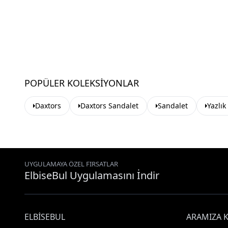
POPÜLER KOLEKSIYONLAR
Daxtors
Daxtors Sandalet
Sandalet
Yazlık
UYGULAMAYA ÖZEL FIRSATLAR
ElbiseBul Uygulamasını İndir
ELBISEBUL
ARAMIZA K