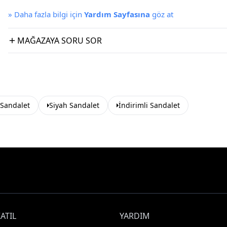
»
Daha fazla bilgi için
Yardım Sayfasına
göz at
MAĞAZAYA SORU SOR
 Sandalet
Siyah Sandalet
İndirimli Sandalet
ATIL
YARDIM