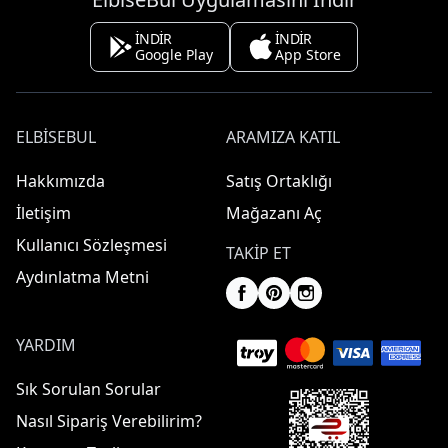
İNDİR
İNDİR
Google Play
App Store
ELBISEBUL
ARAMIZA KATIL
Hakkımızda
Satış Ortaklığı
İletişim
Mağazanı Aç
Kullanıcı Sözleşmesi
TAKIP ET
Aydınlatma Metni
YARDIM
Sık Sorulan Sorular
Nasıl Sipariş Verebilirim?