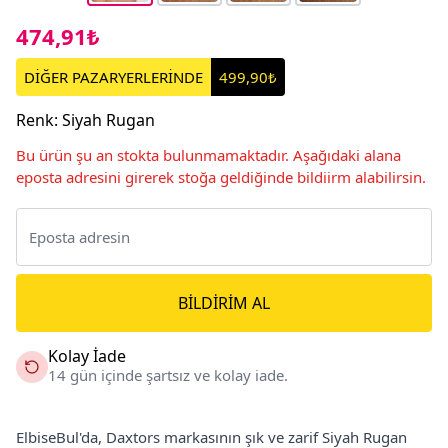
474,91₺
DİĞER PAZARYERLERİNDE
499,90₺
Renk
:
Siyah Rugan
Bu ürün şu an stokta bulunmamaktadır. Aşağıdaki alana
eposta adresini girerek stoğa geldiğinde bildiirm alabilirsin.
BILDIRIM AL
Kolay İade
14 gün içinde şartsız ve kolay iade.
ElbiseBul'da, Daxtors markasının şık ve zarif Siyah Rugan