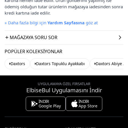
kartına hemen iade edilir. Ürün gönderimi yapılmış ise
ödemiş olduğun tutar ürünlerin mağazaya iadesinden sonra
kredi kartına iade edilir.
»
Daha fazla bilgi için
Yardım Sayfasına
göz at
MAĞAZAYA SORU SOR
POPÜLER KOLEKSIYONLAR
Daxtors
Daxtors Topuklu Ayakkabı
Daxtors Abiye Ay
UYGULAMAYA ÖZEL FIRSATLAR
ElbiseBul Uygulamasını İndir
İNDİR
İNDİR
Google Play
App Store