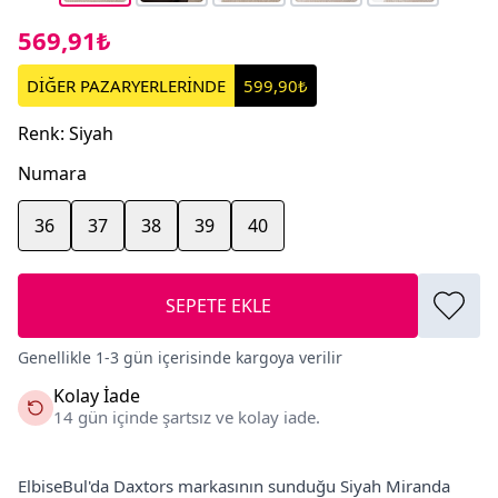
569,91₺
DİĞER PAZARYERLERİNDE
599,90₺
Renk
:
Siyah
Numara
36
37
38
39
40
SEPETE EKLE
Genellikle 1-3 gün içerisinde kargoya verilir
Kolay İade
14 gün içinde şartsız ve kolay iade.
ElbiseBul'da Daxtors markasının sunduğu Siyah Miranda