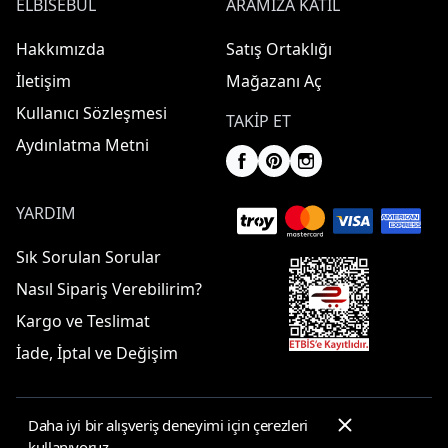
ELBISEBUL
ARAMIZA KATIL
Hakkımızda
Satış Ortaklığı
İletişim
Mağazanı Aç
Kullanıcı Sözleşmesi
TAKIP ET
Aydınlatma Metni
YARDIM
Sık Sorulan Sorular
Nasıl Sipariş Verebilirim?
Kargo ve Teslimat
İade, İptal ve Değişim
Daha iyi bir alışveriş deneyimi için çerezleri
© 2025 ElbiseBul -
Her Hakkı Saklıdır
kullanıyoruz.