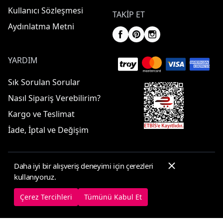
Kullanıcı Sözleşmesi
TAKIP ET
Aydınlatma Metni
YARDIM
Sık Sorulan Sorular
Nasıl Sipariş Verebilirim?
Kargo ve Teslimat
İade, İptal ve Değişim
Daha iyi bir alışveriş deneyimi için çerezleri
© 2025 ElbiseBul -
Her Hakkı Saklıdır
kullanıyoruz.
Çerez Tercihleri
Çerez Politikası
Çerez Tercihleri
Tümünü Kabul Et