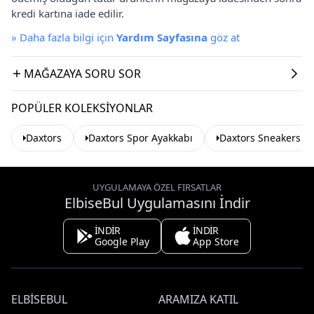
kredi kartına iade edilir.
»
Daha fazla bilgi için
Yardım Sayfasına
göz at
MAĞAZAYA SORU SOR
POPÜLER KOLEKSIYONLAR
Daxtors
Daxtors Spor Ayakkabı
Daxtors Sneakers
UYGULAMAYA ÖZEL FIRSATLAR
ElbiseBul Uygulamasını İndir
İNDİR
İNDİR
Google Play
App Store
ELBISEBUL
ARAMIZA KATIL