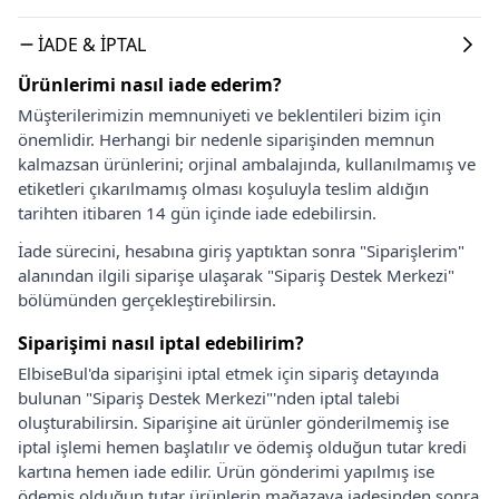
İADE & İPTAL
Ürünlerimi nasıl iade ederim?
Müşterilerimizin memnuniyeti ve beklentileri bizim için
önemlidir. Herhangi bir nedenle siparişinden memnun
kalmazsan ürünlerini; orjinal ambalajında, kullanılmamış ve
etiketleri çıkarılmamış olması koşuluyla teslim aldığın
tarihten itibaren 14 gün içinde iade edebilirsin.
İade sürecini, hesabına giriş yaptıktan sonra "Siparişlerim"
alanından ilgili siparişe ulaşarak "Sipariş Destek Merkezi"
bölümünden gerçekleştirebilirsin.
Siparişimi nasıl iptal edebilirim?
ElbiseBul'da siparişini iptal etmek için sipariş detayında
bulunan "Sipariş Destek Merkezi"'nden iptal talebi
oluşturabilirsin. Siparişine ait ürünler gönderilmemiş ise
iptal işlemi hemen başlatılır ve ödemiş olduğun tutar kredi
kartına hemen iade edilir. Ürün gönderimi yapılmış ise
ödemiş olduğun tutar ürünlerin mağazaya iadesinden sonra