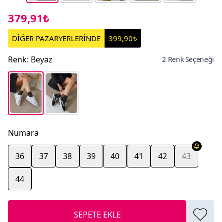
379,91₺
DİĞER PAZARYERLERİNDE
399,90₺
Renk
:
Beyaz
2 Renk Seçeneği
Numara
36
37
38
39
40
41
42
43
44
SEPETE EKLE