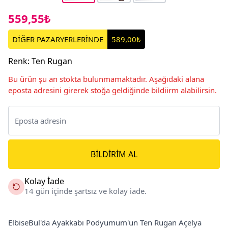
559,55₺
DİĞER PAZARYERLERİNDE
589,00₺
Renk
:
Ten Rugan
Bu ürün şu an stokta bulunmamaktadır. Aşağıdaki alana
eposta adresini girerek stoğa geldiğinde bildiirm alabilirsin.
BILDIRIM AL
Kolay İade
14 gün içinde şartsız ve kolay iade.
ElbiseBul'da Ayakkabı Podyumum'un Ten Rugan Açelya