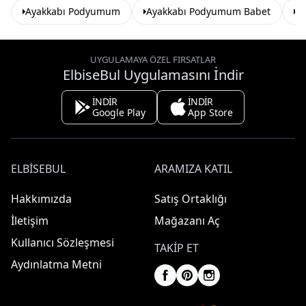
Ayakkabı Podyumum
Ayakkabı Podyumum Babet
B
UYGULAMAYA ÖZEL FIRSATLAR
ElbiseBul Uygulamasını İndir
İNDİR
İNDİR
Google Play
App Store
ELBISEBUL
ARAMIZA KATIL
Hakkımızda
Satış Ortaklığı
İletişim
Mağazanı Aç
Kullanıcı Sözleşmesi
TAKIP ET
Aydınlatma Metni