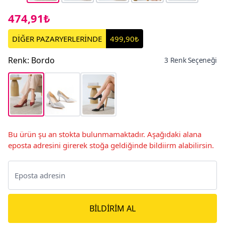
474,91₺
DİĞER PAZARYERLERİNDE
499,90₺
Renk
:
Bordo
3 Renk Seçeneği
Bu ürün şu an stokta bulunmamaktadır. Aşağıdaki alana
eposta adresini girerek stoğa geldiğinde bildiirm alabilirsin.
BILDIRIM AL