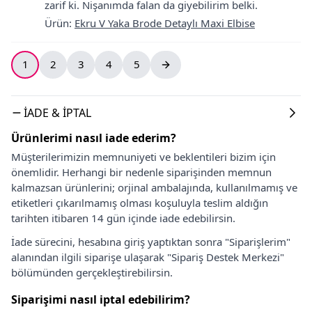
zarif ki. Nişanımda falan da giyebilirim belki.
Ürün
:
Ekru V Yaka Brode Detaylı Maxi Elbise
1
2
3
4
5
İADE & İPTAL
Ürünlerimi nasıl iade ederim?
Müşterilerimizin memnuniyeti ve beklentileri bizim için
önemlidir. Herhangi bir nedenle siparişinden memnun
kalmazsan ürünlerini; orjinal ambalajında, kullanılmamış ve
etiketleri çıkarılmamış olması koşuluyla teslim aldığın
tarihten itibaren 14 gün içinde iade edebilirsin.
İade sürecini, hesabına giriş yaptıktan sonra "Siparişlerim"
alanından ilgili siparişe ulaşarak "Sipariş Destek Merkezi"
bölümünden gerçekleştirebilirsin.
Siparişimi nasıl iptal edebilirim?