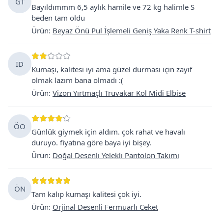
GT
Bayıldımmm 6,5 aylık hamile ve 72 kg halimle S
beden tam oldu
Ürün
:
Beyaz Önü Pul İşlemeli Geniş Yaka Renk T-shirt
ID
Kumaşı, kalitesi iyi ama güzel durması için zayıf
olmak lazım bana olmadı :(
Ürün
:
Vizon Yırtmaçlı Truvakar Kol Midi Elbise
ÖO
Günlük giymek için aldım. çok rahat ve havalı
duruyo. fiyatına göre baya iyi bişey.
Ürün
:
Doğal Desenli Yelekli Pantolon Takımı
ÖN
Tam kalıp kumaşı kalitesi çok iyi.
Ürün
:
Orjinal Desenli Fermuarlı Ceket